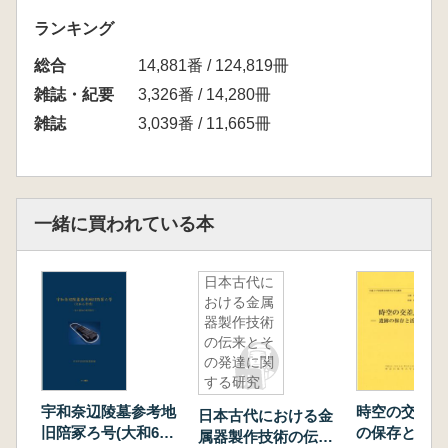
ランキング
総合
14,881番 / 124,819冊
雑誌・紀要
3,326番 / 14,280冊
雑誌
3,039番 / 11,665冊
一緒に買われている本
日本古代に
おける金属
器製作技術
の伝来とそ
の発達に関
する研究
宇和奈辺陵墓参考地
時空の交差点
日本古代における金
旧陪冢ろ号(大和6号
の保存と活用
属器製作技術の伝来