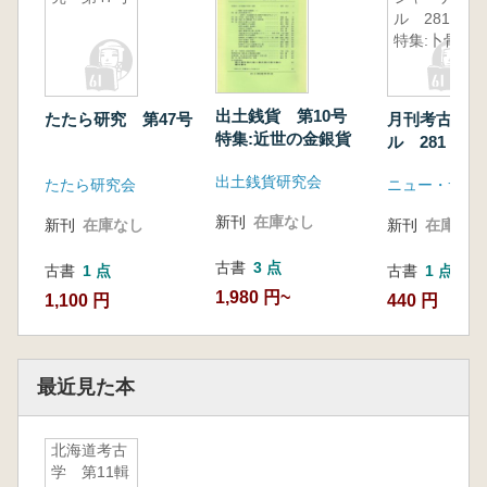
ル 281
特集:卜骨
出土銭貨 第10号
たたら研究 第47号
月刊考古学ジ
特集:近世の金銀貨
ル 281 特
出土銭貨研究会
たたら研究会
ニュー・サイ
新刊
在庫なし
新刊
在庫なし
新刊
在庫なし
古書
3 点
古書
1 点
古書
1 点
1,980 円~
1,100 円
440 円
最近見た本
北海道考古
学 第11輯