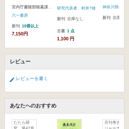
墳) 出土遺物の整理
とその発達に関する
宮内庁書陵部陵墓課 編
神奈川県考古
報告
研究代表者 村井?雄
研究
六一書房
新刊
在庫なし
新刊
在庫なし
新刊
10冊以上
古書
1 点
7,150円
1,100 円
レビュー
レビューを書く
あなたへのおすすめ
たたら研
月刊考古学
究 第47号
ジャーナ