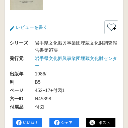
レビューを書く
＋
シリーズ
岩手県文化振興事業団埋蔵文化財調査報
告書第97集
発行元
岩手県文化振興事業団埋蔵文化財センタ
ー
出版年
1986/
判
B5
ページ
452+17+付図1
六一ID
N45398
付属品
付図