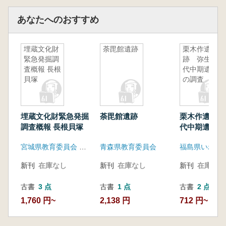
あなたへのおすすめ
埋蔵文化財
荼毘館遺跡
栗木作遺
緊急発掘調
跡 弥生時
査概報 長根
代中期遺跡
貝塚
の調査
埋蔵文化財緊急発掘
荼毘館遺跡
栗木作遺跡 
調査概報 長根貝塚
代中期遺跡の
宮城県教育委員会 涌谷町教員委員会
青森県教育委員会
新刊
在庫なし
新刊
在庫なし
新刊
在庫なし
古書
3 点
古書
1 点
古書
2 点
1,760 円~
2,138 円
712 円~