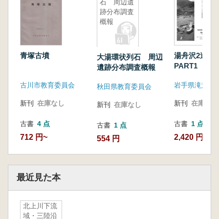
石 周辺遺
跡分布調査
概報
青塚古墳
湯舟沢2遺
大湯環状列石 周辺
PART1 ス
遺跡分布調査概報
ークルの調査
古川市教育委員会
秋田県教育委員会
新刊
在庫なし
新刊
在庫なし
新刊
在庫なし
古書
4 点
古書
1 点
古書
1 点
712 円~
2,420 円
554 円
最近見た本
北上川下流
域・三陸沿