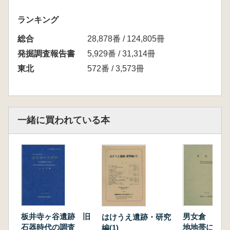
ランキング
総合
28,878番 / 124,805冊
発掘調査報告書
5,929番 / 31,314冊
東北
572番 / 3,573冊
一緒に買われている本
板井寺ヶ谷遺跡 旧
男女倉 黒耀
はけうえ遺跡・研究
石器時代の調査
地地帯におけ
編(1)