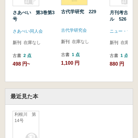
古代学研究 229
さあべい 第3巻第3
月刊考古学ジ
号
ル 526 特
銭貨の研究
古代学研究会
さあべい同人会
ニュー・サイ
新刊
在庫なし
新刊
在庫なし
新刊
在庫なし
古書
1 点
古書
2 点
古書
1 点
1,100 円
498 円~
880 円
最近見た本
利根川 第
14号