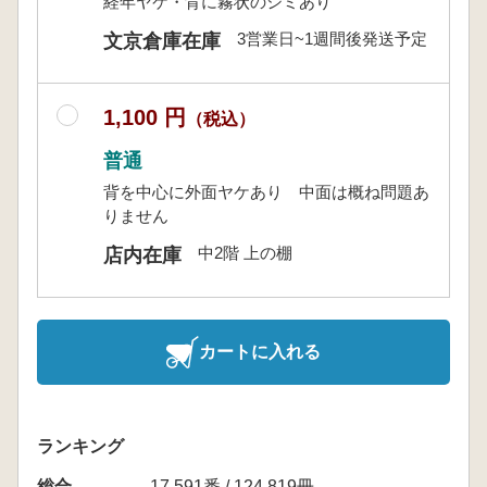
経年ヤケ・背に霧状のシミあり
3営業日~1週間後発送予定
文京倉庫在庫
1,100 円
（税込）
普通
背を中心に外面ヤケあり 中面は概ね問題あ
りません
中2階 上の棚
店内在庫
カートに入れる
ランキング
総合
17,591番 / 124,819冊