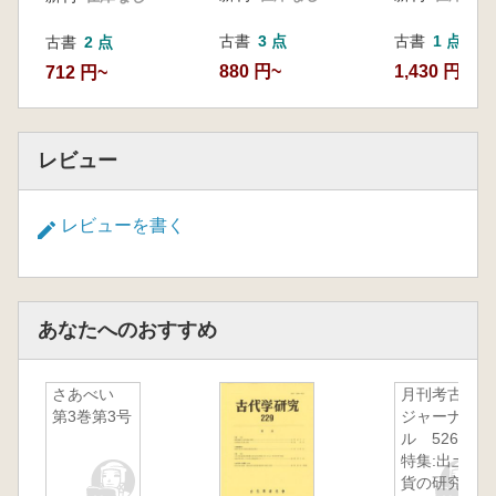
古書
3 点
古書
1 点
古書
2 点
880 円~
1,430 円
712 円~
レビュー
レビューを書く
あなたへのおすすめ
さあべい
月刊考古学
第3巻第3号
ジャーナ
ル 526
特集:出土銭
貨の研究