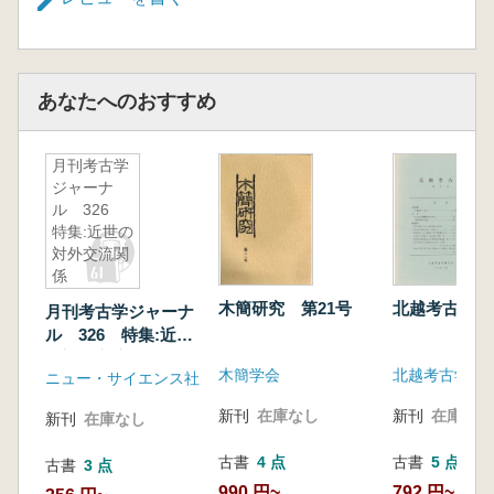
あなたへのおすすめ
月刊考古学
ジャーナ
ル 326
特集:近世の
対外交流関
係
木簡研究 第21号
北越考古学 
月刊考古学ジャーナ
ル 326 特集:近世
の対外交流関係
木簡学会
北越考古学研
ニュー・サイエンス社
新刊
在庫なし
新刊
在庫なし
新刊
在庫なし
古書
4 点
古書
5 点
古書
3 点
990 円~
792 円~