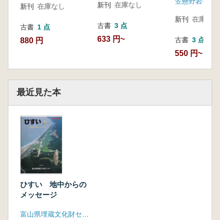
笠懸野岩宿文
新刊
在庫なし
新刊
在庫なし
新刊
在庫なし
古書
3 点
古書
1 点
633 円~
古書
3 点
880 円
550 円~
最近見た本
ひすい 地中からの
メッセージ
富山県埋蔵文化財センター