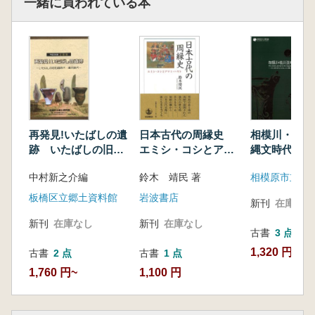
一緒に買われている本
再発見!いたばしの遺
日本古代の周縁史
相模川・桂川
跡 いたばしの旧石
エミシ・コシとアマ
縄文時代 川
器時代・縄文時代
ミ・ハヤト
れた先人の暮
中村新之介編
鈴木 靖民 著
相模原市立博
板橋区立郷土資料館
岩波書店
新刊
在庫なし
新刊
在庫なし
新刊
在庫なし
古書
3 点
1,320 円~
古書
2 点
古書
1 点
1,760 円~
1,100 円