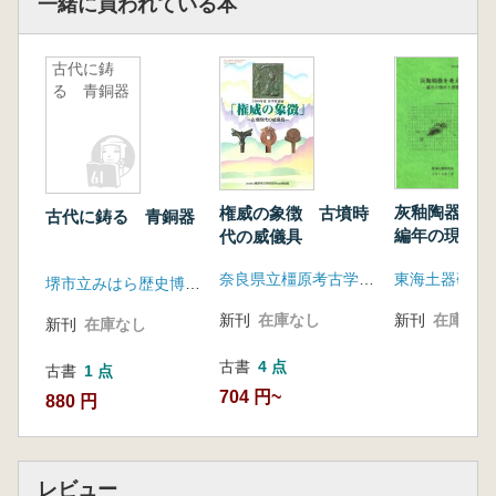
一緒に買われている本
古代に鋳
る 青銅器
灰釉陶器を
権威の象徴 古墳時
古代に鋳る 青銅器
編年の現状と
代の威儀具
東海土器研究
奈良県立橿原考古学研究所附属博物館
堺市立みはら歴史博物館
新刊
在庫なし
新刊
在庫なし
新刊
在庫なし
古書
4 点
古書
1 点
704 円~
880 円
レビュー