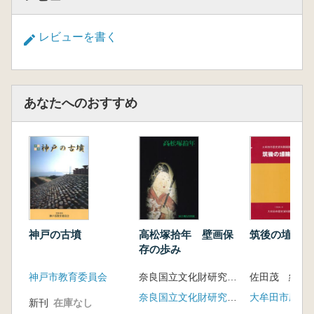
レビューを書く
あなたへのおすすめ
神戸の古墳
高松塚拾年 壁画保
筑後の埴輪展
存の歩み
神戸市教育委員会
奈良国立文化財研究所飛鳥資料館 編
佐田茂 編
奈良国立文化財研究所飛鳥資料館
大牟田市歴史
新刊
在庫なし