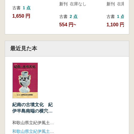
新刊
在庫なし
新刊
在庫なし
古書
1 点
1,650 円
古書
2 点
古書
1 点
554 円~
1,100 円
最近見た本
紀南の古墳文化 紀
伊半島南端の横穴式
石室をさぐる
和歌山県立紀伊風土記の丘 編
和歌山県立紀伊風土記の丘