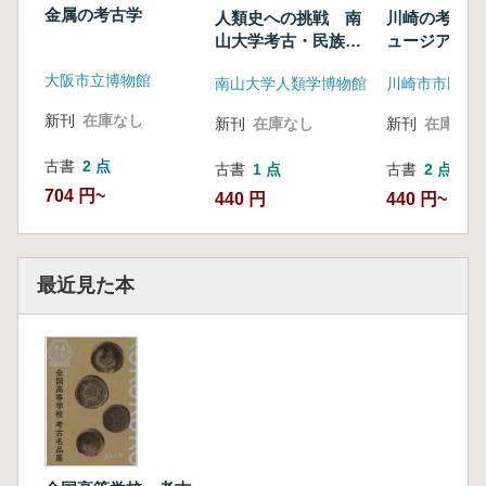
金属の考古学
人類史への挑戦 南
川崎の考古 
山大学考古・民族コ
ュージアム考
レクション
図録
大阪市立博物館
南山大学人類学博物館
新刊
在庫なし
新刊
在庫なし
新刊
在庫なし
古書
2 点
古書
1 点
古書
2 点
704 円~
440 円
440 円~
最近見た本