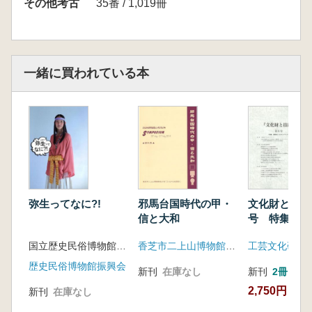
その他考古
35番 / 1,019冊
一緒に買われている本
弥生ってなに?!
邪馬台国時代の甲・
文化財と技術
信と大和
号 特集 (渡
工人ネットワ
国立歴史民俗博物館 編
香芝市二上山博物館友の会「ふたかみ史遊会」
工芸文化研究
歴史民俗博物館振興会
新刊
在庫なし
新刊
2冊
2,750円
新刊
在庫なし