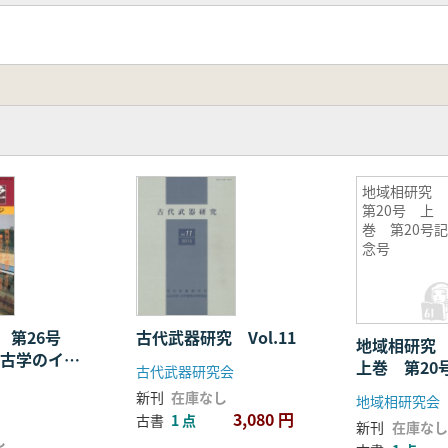
地域相研究
第20号 上
巻 第20号
念号
 第26号
古代武器研究 Vol.11
地域相研究
考古学のイメ
上巻 第20
古代武器研究会
新刊
在庫なし
地域相研究会
3,080 円
古書
1 点
新刊
在庫なし
し