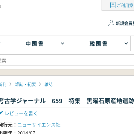
ご利用案
版
新規会員
中国書
韓国書
新刊
雑誌・紀要
雑誌
考古学ジャーナル 659 特集 黒曜石原産地遺
レビューを書く
発行元
ニューサイエンス社
出版年
2014/07