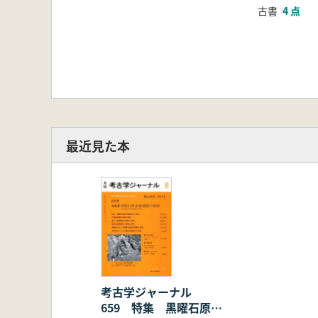
古書
4 点
最近見た本
考古学ジャーナル
659 特集 黒曜石原産