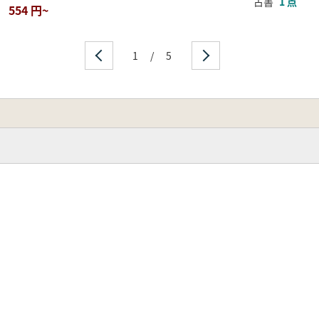
古書
1 点
554 円~
1
/
5