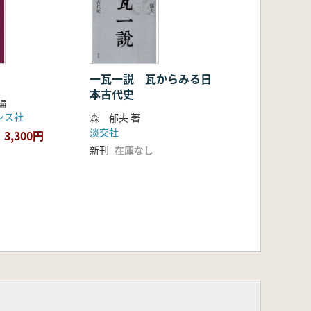
一瓦一説 瓦からみる日
本古代史
編
ンス社
森 郁夫 著
淡交社
3,300円
新刊
在庫なし