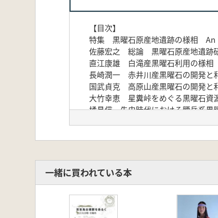
【目次】
特集 黒曜石原産地遺跡の様相 An aspect 
佐藤宏之 総論 黒曜石原産地遺跡
直江康雄 白滝産黒曜石利用の様相
長崎潤一 赤井川産黒曜石の開発と
国武貞克 高原山産黒曜石の開発と
大竹幸恵 星糞峠をめぐる黒曜石資
橘昌信 先史時代における腰岳系黒
※「崎」は、旁が「立」です
一緒に買われている本