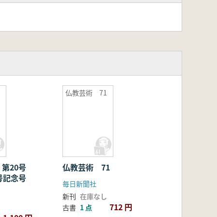
仏教芸術 71
記
 第20号
仏教芸術 71
号記念号
毎日新聞社
新刊
在庫なし
712 円
古書
1 点