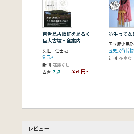
百舌鳥古墳群をあるく
弥生ってなに
巨大古墳・全案内
国立歴史民俗
歴史民俗博物
久世 仁士 著
創元社
新刊
在庫な
新刊
在庫なし
554 円~
古書
2 点
レビュー