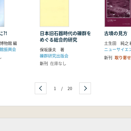
?!
日本旧石器時代の礫群を
古墳の見方
めぐる総合的研究
博物館 編
土生田 純之 
館振興会
ニューサイエ
保坂康夫 著
礫群研究出版会
し
新刊
取り寄せ
新刊
在庫なし
1
/
20