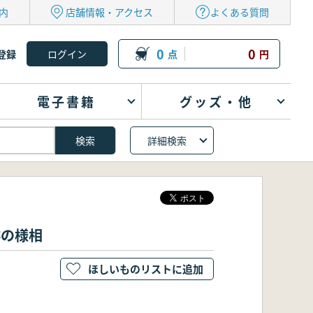
内
店舗情報・アクセス
よくある質問
0
0
登録
点
円
電子書籍
グッズ・他
詳細検索
跡の様相
ほしいものリストに追加