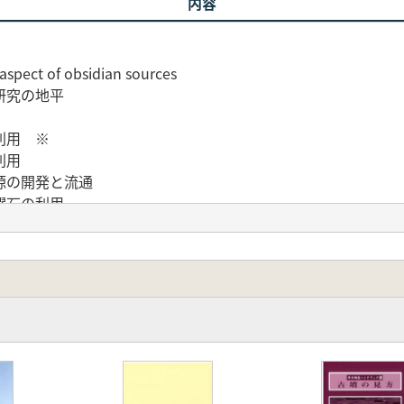
内容
of obsidian sources
研究の地平
利用 ※
利用
源の開発と流通
曜石の利用