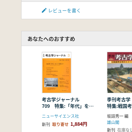
レビューを書く
あなたへのおすすめ
考古学ジャーナル
季刊考古学
709 特集:「年代」をど
特集:戦国
う測るか
ージ
ニューサイエンス社
坂詰秀一 編
雄山閣
1,884円
新刊
取り寄せ
新刊
在庫な