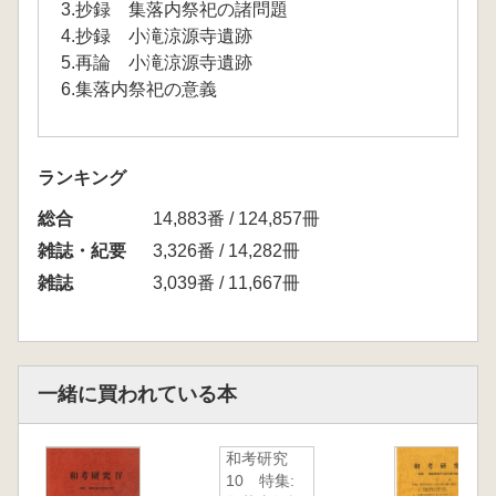
3.抄録 集落内祭祀の諸問題
4.抄録 小滝涼源寺遺跡
5.再論 小滝涼源寺遺跡
6.集落内祭祀の意義
ランキング
総合
14,883番 / 124,857冊
雑誌・紀要
3,326番 / 14,282冊
雑誌
3,039番 / 11,667冊
一緒に買われている本
和考研究
10 特集: