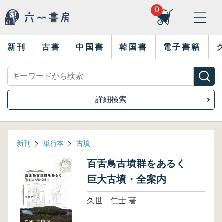
0
新刊
古書
中国書
韓国書
電子書籍
詳細検索
新刊
単行本
古墳
百舌鳥古墳群をあるく
巨大古墳・全案内
久世 仁士 著