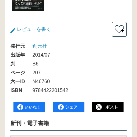
レビューを書く
＋
発行元
創元社
出版年
2014/07
判
B6
ページ
207
六一ID
N46760
ISBN
9784422201542
新刊・電子書籍