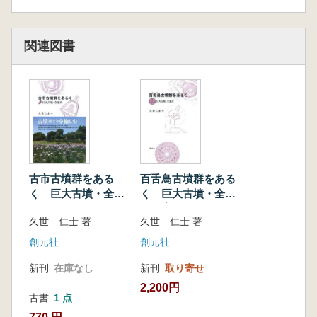
関連図書
古市古墳群をある
百舌鳥古墳群をある
く 巨大古墳・全案
く 巨大古墳・全案
内
内 増補改訂第2版
久世 仁士 著
久世 仁士 著
創元社
創元社
新刊
在庫なし
新刊
取り寄せ
2,200円
古書
1 点