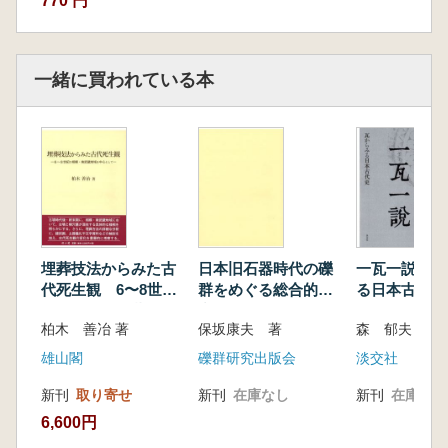
770 円
一緒に買われている本
埋葬技法からみた古
日本旧石器時代の礫
一瓦一説 瓦
代死生観 6〜8世紀
群をめぐる総合的研
る日本古代史
の相模・南武蔵地域
究
柏木 善冶 著
保坂康夫 著
森 郁夫 著
を中心として
雄山閣
礫群研究出版会
淡交社
新刊
取り寄せ
新刊
在庫なし
新刊
在庫なし
6,600円