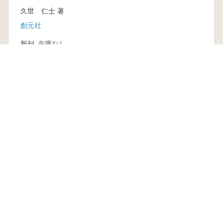
内
久世 仁士 著
創元社
新刊
在庫なし
古書
2 点
554 円~
本を探す
六一書房の本
ランキング
特価図書
特集