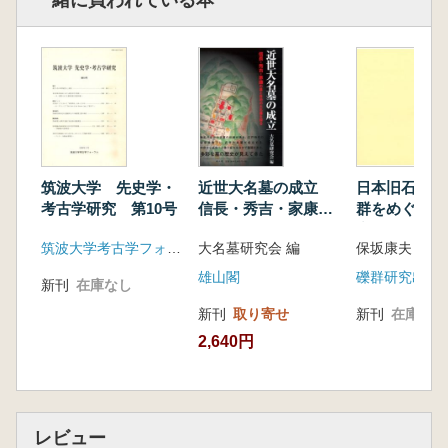
一緒に買われている本
筑波大学 先史学・
近世大名墓の成立
日本旧石器時
考古学研究 第10号
信長・秀吉・家康の
群をめぐる総
墓と各地の大名墓を
究
筑波大学考古学フォーラム(筑波大学歴史・人類学系)
大名墓研究会 編
保坂康夫 著
探る
雄山閣
礫群研究出版
新刊
在庫なし
新刊
取り寄せ
新刊
在庫なし
2,640円
レビュー