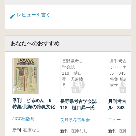
レビューを書く
あなたへのおすすめ
長野県考古
月刊考古学
学会誌
ジャーナ
118 樋口
ル 343
昇一氏追悼
特集:船の考
号
古学
季刊 どるめん 6
長野県考古学会誌
月刊考古学ジ
特集:北海の狩猟文化
118 樋口昇一氏追
ル 343 特
悼号
考古学
JICC出版局
長野県考古学会
ニュー・サイ
新刊
在庫なし
新刊
在庫なし
新刊
在庫なし