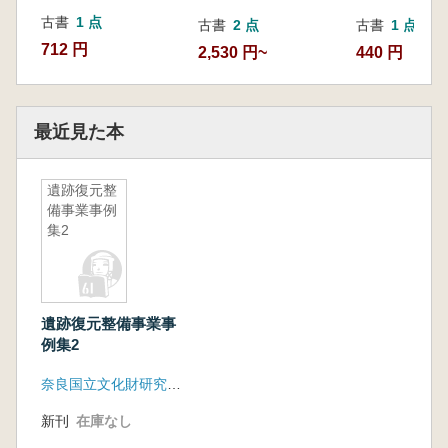
古書
1 点
古書
2 点
古書
1 点
712 円
2,530 円~
440 円
最近見た本
遺跡復元整
備事業事例
集2
遺跡復元整備事業事
例集2
奈良国立文化財研究所埋蔵文化財センター
新刊
在庫なし