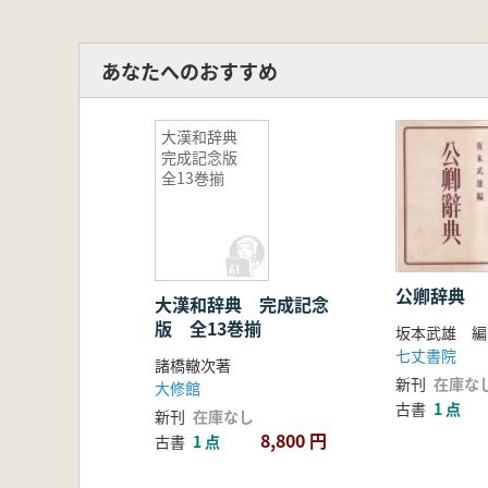
あなたへのおすすめ
大漢和辞典
完成記念版
全13巻揃
公卿辞典
大漢和辞典 完成記念
版 全13巻揃
坂本武雄 編
七丈書院
諸橋轍次著
新刊
在庫な
大修館
古書
1 点
新刊
在庫なし
8,800 円
古書
1 点