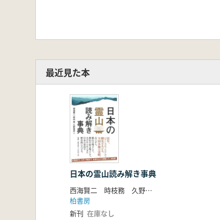
最近見た本
日本の霊山読み解き事典
西海賢二 時枝務 久野俊彦 編著
柏書房
新刊
在庫なし