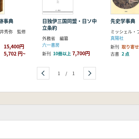
跡事典
日独伊三国同盟・日ソ中
先史学事典
立条約
井秀弥 監修
真陽社
外務省 編纂
六一書房
15,400円
新刊
取り寄せ
7,700円
5,702 円~
新刊
10冊以上
古書
2 点
1
/
1