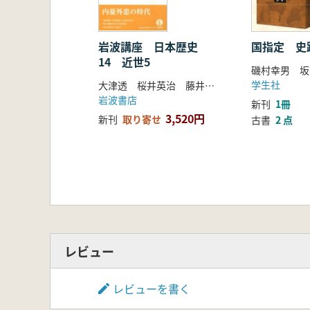
岩波講座 日本歴史
国指定 史
14 近世5
磯村幸男 坂
学生社
大津透 桜井英治 藤井譲治 他編
岩波書店
新刊
1冊
3,520円
新刊
取り寄せ
古書
2 点
レビュー
レビューを書く