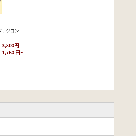
ミッシェル・ブレジヨン 著 山中一郎 訳
3,300円
1,760 円~