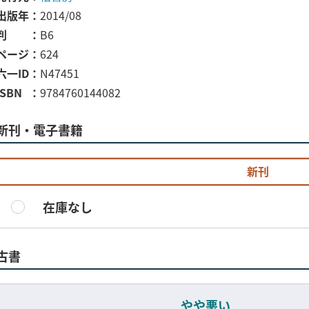
出版年
2014/08
判
B6
ページ
624
六一ID
N47451
ISBN
9784760144082
新刊・電子書籍
新刊
在庫なし
古書
やや悪い