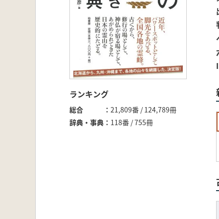
ランキング
総合
21,809番 / 124,789冊
辞典・事典
118番 / 755冊