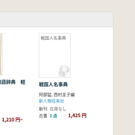
戦国人名事典
用語辞典 軽
戦国人名事典
阿部猛, 西村圭子編
新人物往来社
新刊
在庫なし
1,425 円
古書
1 点
1,210 円~