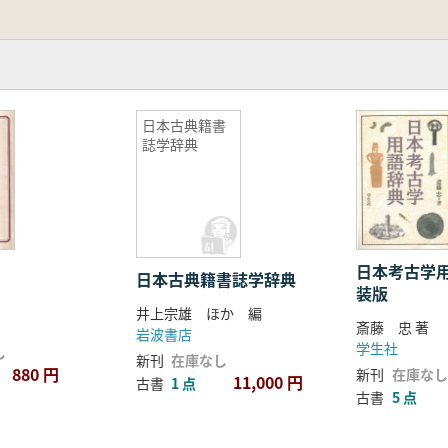
日本古典籍書
誌学辞典
日本考古学
日本古典籍書誌学辞典
装版
井上宗雄 ほか 編
斎藤 忠 著
岩波書店
学生社
し
新刊
在庫なし
880 円
新刊
在庫なし
11,000 円
古書
1 点
古書
5 点