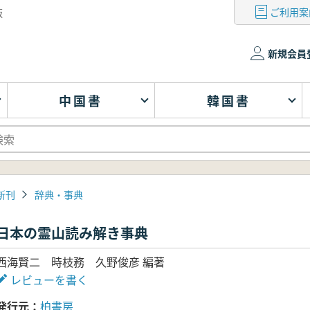
ご利用案
版
新規会員
中国書
韓国書
新刊
辞典・事典
日本の霊山読み解き事典
西海賢二 時枝務 久野俊彦 編著
レビューを書く
発行元
柏書房