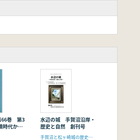
66巻 第3
水辺の城 手賀沼沿岸・
墳時代から
歴史と自然 創刊号
の祭祀の変遷
手賀沼と松ヶ崎城の歴史を考える会