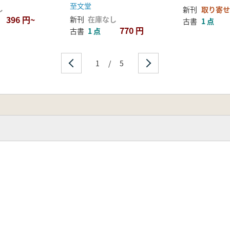
(下)
至文堂
し
新刊
取り寄せ
396 円~
新刊
在庫なし
古書
1 点
770 円
古書
1 点
1
/
5