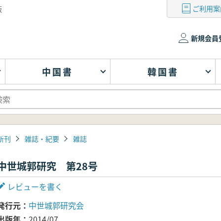
ご利用案
版
新規会員
中国書
韓国書
新刊
雑誌・紀要
雑誌
中世城郭研究 第28号
レビューを書く
発行元
中世城郭研究会
出版年
2014/07