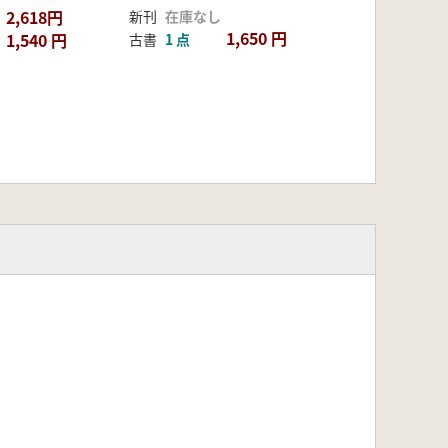
2,618円
新刊
在庫なし
1,650 円
1,540 円
古書
1 点