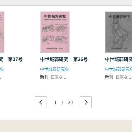
究 第27号
中世城郭研究 第26号
中世城郭研究
会
中世城郭研究会
中世城郭研究
し
新刊
在庫なし
新刊
在庫なし
1
/
20