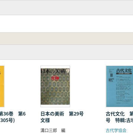
第36巻 第6
日本の美術 第29号
古代文化 第
305号)
文様
号 特輯:古
律令時代へ
溝口三郎 編
古代学協会