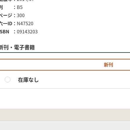
判
B5
ページ
300
六一ID
N47520
ISBN
09143203
新刊・電子書籍
新刊
在庫なし