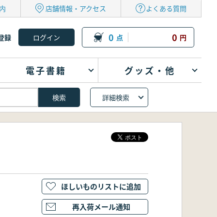
内
店舗情報・アクセス
よくある質問
0
0
登録
点
円
電子書籍
グッズ・他
詳細検索
ほしいものリストに追加
再入荷メール通知