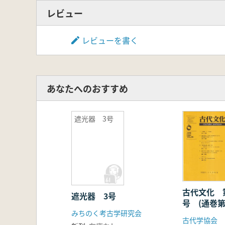
レビュー
レビューを書く
あなたへのおすすめ
遮光器 3号
古代文化 
遮光器 3号
号 (通巻第
みちのく考古学研究会
古代学協会