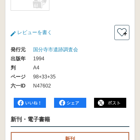
レビューを書く
＋
発行元
国分寺市遺跡調査会
出版年
1994
判
A4
ページ
98+33+35
六一ID
N47602
新刊・電子書籍
新刊