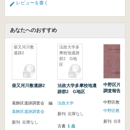
レビューを書く
あなたへのおすすめ
柴又河川敷
法政大学多
遺跡2
摩校地遺跡
群2 G地
区
中野区片山遺
柴又河川敷遺跡2
法政大学多摩校地遺
調査報告書
跡群2 G地区
葛飾区遺跡調査会 編
法政大学
中野区教育委
葛飾区遺跡調査会
新刊
在庫なし
新刊
在庫なし
新刊
在庫なし
古書
1 点