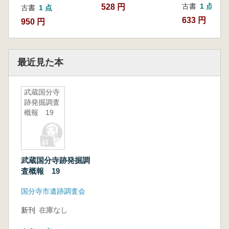
古書
1 点
528 円
古書
1 点
633 円
950 円
最近見た本
武蔵国分寺
跡発掘調査
概報 19
武蔵国分寺跡発掘調
査概報 19
国分寺市遺跡調査会
新刊
在庫なし