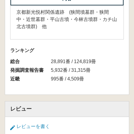
京都新光悦村関係遺跡 (狭間墳墓群・狭間
中・近世墓群・平山古墳・今林古墳群・カチ山
北古墳群) 他
ランキング
総合
28,891番 / 124,819冊
発掘調査報告書
5,932番 / 31,315冊
近畿
995番 / 4,509冊
レビュー
レビューを書く