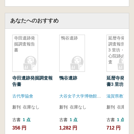
あなたへのおすすめ
寺田遺跡発
鴨谷遺跡
延暦寺発掘
掘調査報告
調査報告書
書
3 里坊・護
心院跡の調
査
寺田遺跡発掘調査報
鴨谷遺跡
延暦寺発掘調
告書
書3 里坊・
の調査
古代學協會
大谷女子大学博物館学芸員課程
滋賀県教育委
新刊
在庫なし
新刊
在庫なし
新刊
在庫なし
古書
1 点
古書
1 点
古書
1 点
356 円
1,282 円
712 円