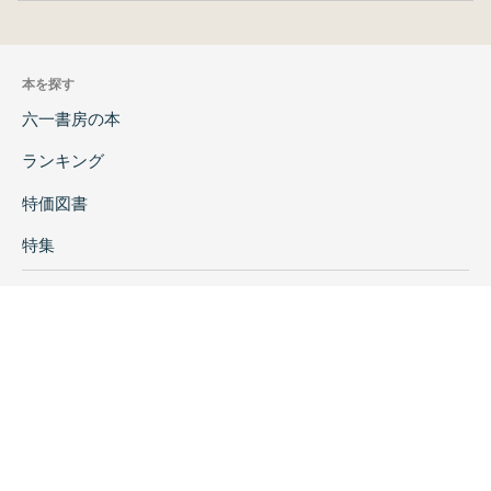
本を探す
六一書房の本
ランキング
特価図書
特集
書店様へ
著者ログイン
会社案内
お問い合わせ
リンク