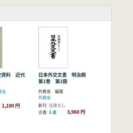
史資料 近代
日本外交文書 明治期
第1巻 第2冊
員会
外務省 編纂
外務省
1,100 円
新刊
在庫なし
3,960 円
古書
1 点