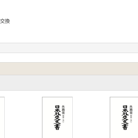
の交換
む)
新政策」の展開