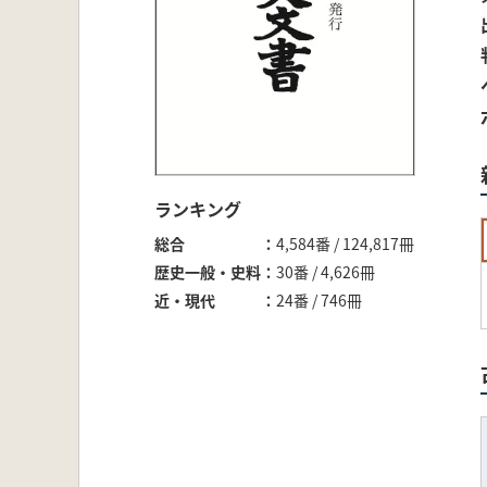
ランキング
総合
4,584番 / 124,817冊
歴史一般・史料
30番 / 4,626冊
近・現代
24番 / 746冊