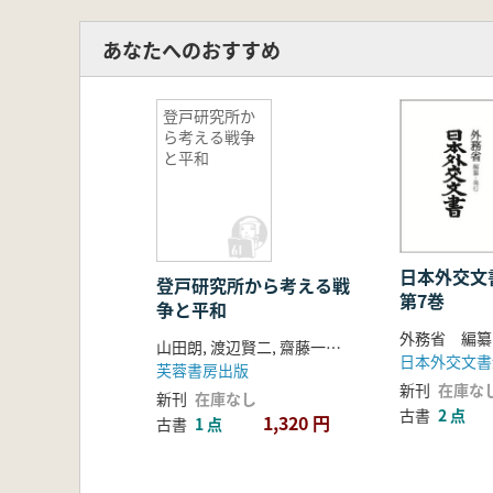
あなたへのおすすめ
登戸研究所か
ら考える戦争
と平和
日本外交
登戸研究所から考える戦
第7巻
争と平和
外務省 編纂
山田朗, 渡辺賢二, 齋藤一晴 著
日本外交文書
芙蓉書房出版
新刊
在庫な
新刊
在庫なし
古書
2 点
1,320 円
古書
1 点