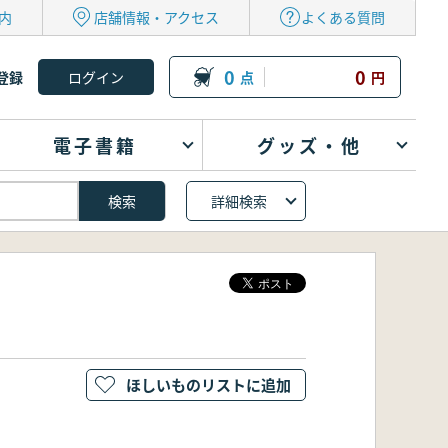
内
店舗情報・アクセス
よくある質問
0
0
登録
点
円
電子書籍
グッズ・他
詳細検索
ほしいものリストに追加