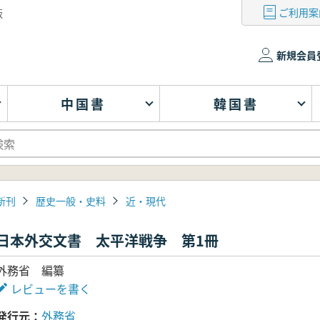
ご利用案
版
新規会員
中国書
韓国書
新刊
歴史一般・史料
近・現代
日本外交文書 太平洋戦争 第1冊
外務省 編纂
レビューを書く
発行元
外務省