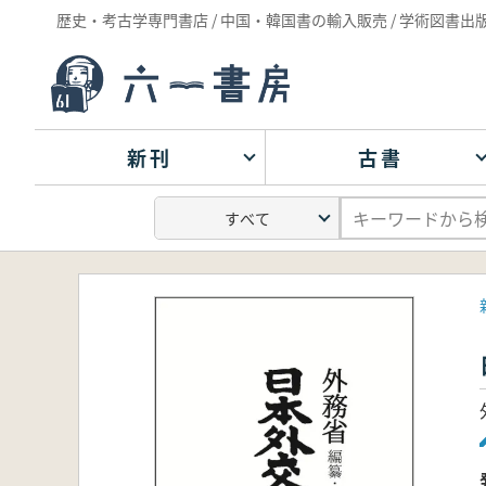
歴史・考古学専門書店 / 中国・韓国書の輸入販売 / 学術図書出
新刊
古書