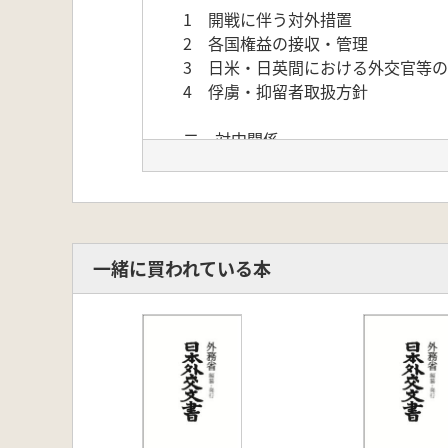
1 開戦に伴う対外措置
2 各国権益の接収・管理
3 日米・日英間における外交官等
4 俘虜・抑留者取扱方針
二 対中関係
1 開戦直後の対中関係(租界接収を含
2 南京国民政府参戦問題と「對支
3 日華同盟条約の締結
4 対重慶和平工作
一緒に買われている本
5 雑件
1 各地情勢(満州を含む)
2 重慶政権の諸動向
3 経済状況
三 対独伊関係