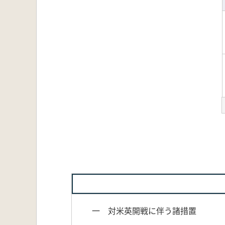
一 対米英開戦に伴う諸措置