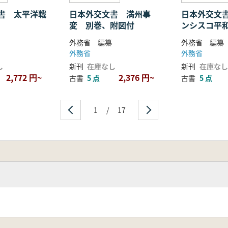
書 太平洋戦
日本外交文書 満州事
日本外交文
変 別巻、附図付
ンシスコ平
印・発効
外務省 編纂
外務省 編纂
外務省
外務省
し
新刊
在庫なし
新刊
在庫なし
2,772 円~
2,376 円~
古書
5 点
古書
5 点
1
/
17