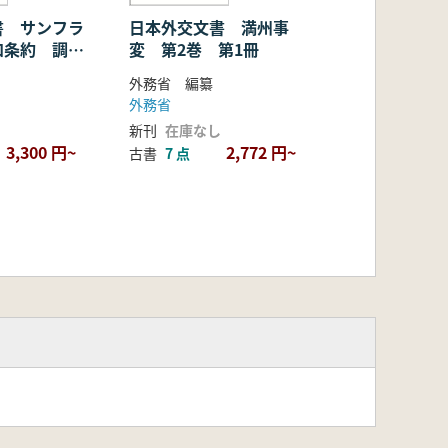
書 サンフラ
日本外交文書 満州事
和条約 調
変 第2巻 第1冊
外務省 編纂
外務省
新刊
在庫なし
3,300 円~
2,772 円~
古書
7 点