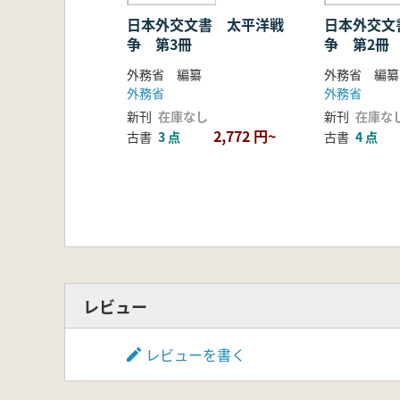
1 戦争協力をめぐる対独伊施策
2 独伊の降伏
日本外交文書 太平洋戦
日本外交文
争 第3冊
争 第2冊
四 対ソ関係の展開
外務省 編纂
外務省 編纂
外務省
外務省
1 対ソ諸問題の解決
新刊
在庫なし
新刊
在庫な
1 北樺太利権問題
2,772 円~
古書
3 点
古書
4 点
2 漁業問題
3 転籍ソ連船抑留問題
2 独ソ和平斡旋と対ソ特使派遣問題
レビュー
レビューを書く