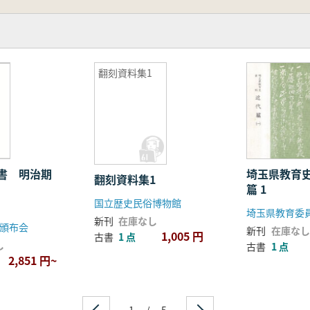
翻刻資料集1
文書 明治期
埼玉県教育
翻刻資料集1
篇 1
国立歴史民俗博物館
埼玉県教育委
新刊
在庫なし
頒布会
新刊
在庫なし
1,005 円
古書
1 点
し
古書
1 点
2,851 円~