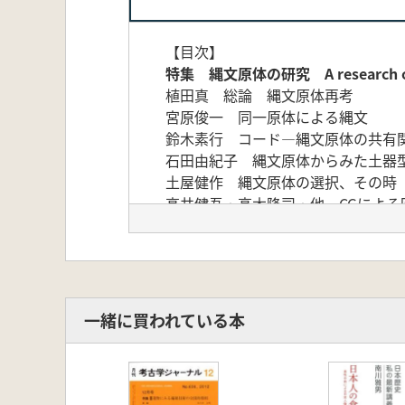
【目次】
特集 縄文原体の研究 A research of co
植田真 総論 縄文原体再考
宮原俊一 同一原体による縄文
鈴木素行 コード―縄文原体の共有
石田由紀子 縄文原体からみた土器
土屋健作 縄文原体の選択、その時
高井健吾・高木隆司・他 CGによ
今月の言葉
鈴木保彦 山内清男と「縄文」研究
遺跡速報
山本正昭・山口剛史・他 明治、大
考古ウォーキング
一緒に買われている本
永松実 長崎出島史跡