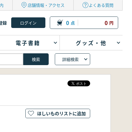
内
店舗情報・アクセス
よくある質問
0
0
登録
点
円
電子書籍
グッズ・他
詳細検索
ほしいものリストに追加