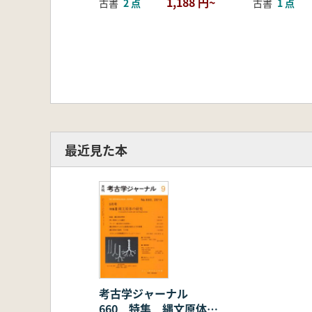
1,188 円~
古書
2 点
古書
1 点
最近見た本
考古学ジャーナル
660 特集 縄文原体の