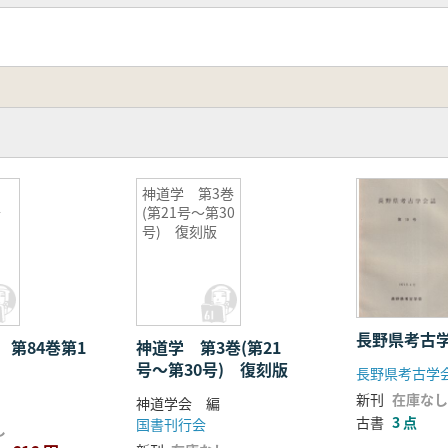
誌
神道学 第3巻
号
(第21号〜第30
号) 復刻版
長野県考古学
 第84巻第1
神道学 第3巻(第21
号〜第30号) 復刻版
長野県考古学
新刊
在庫なし
神道学会 編
古書
3 点
国書刊行会
し