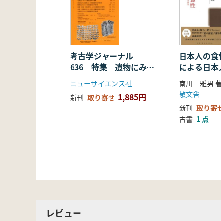
考古学ジャーナル
日本人の食
636 特集 遺物にみる
による日本
編組技術の全国的様相
ニューサイエンス社
南川 雅男 
敬文舎
1,885円
新刊
取り寄せ
新刊
取り寄
古書
1 点
レビュー