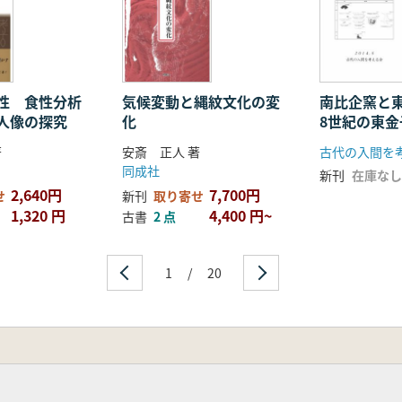
性 食性分析
気候変動と縄紋文化の変
南比企窯と
人像の探究
化
8世紀の東
と土器の分
著
安斎 正人 著
古代の入間を
同成社
新刊
在庫なし
2,640円
7,700円
せ
新刊
取り寄せ
1,320 円
4,400 円~
古書
2 点
1
/
20