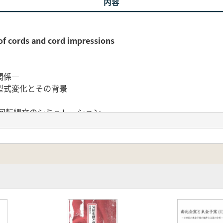
内容
rds and cord impressions
関係―
型式変化とその背景
る回転縄文のシミュレーション
正期における沖縄の戦争遺跡―喜屋武望楼跡の確認調査概要報