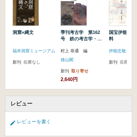
洞窟×縄文
季刊考古学 第162
国宝伊能忠敬
号 鉄の考古学・最
料
新研究の動向
福井洞窟ミュージアム
村上 恭通 編
伊能忠敬資料
雄山閣
新刊
在庫なし
新刊
在庫なし
新刊
取り寄せ
2,640円
レビュー
レビューを書く