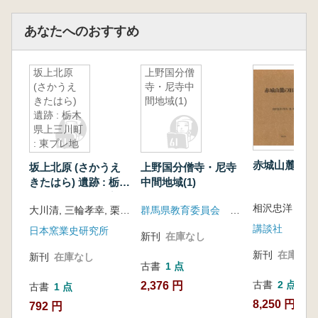
あなたへのおすすめ
坂上北原
上野国分僧
(さかうえ
寺・尼寺中
きたはら)
間地域(1)
遺跡 : 栃木
県上三川町
: 東プレ地
区工場増設
赤城山麓の旧
坂上北原 (さかうえ
上野国分僧寺・尼寺
に伴う埋蔵
きたはら) 遺跡 : 栃木
中間地域(1)
文化財発掘
県上三川町 : 東プレ
調査
相沢忠洋 関
大川清, 三輪孝幸, 栗田欣行著
群馬県教育委員会 群馬県埋蔵文化財調査事業団
地区工場増設に伴う
埋蔵文化財発掘調査
講談社
日本窯業史研究所
新刊
在庫なし
新刊
在庫なし
新刊
在庫なし
古書
1 点
古書
2 点
2,376 円
古書
1 点
8,250 円~
792 円