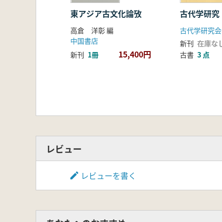
山野 ケン陽次郎 先史琉球列島にお
中村 直子 中岳山麓窯跡群に関する
東アジア古文化論攷
古代学研究 
新里 貴之 沖永良部島鳳雛洞第4洞口
高倉 洋彰 編
古代学研究会
桒畑 光博 桜島火山噴火災害を受け
中国書店
新刊
在庫な
岩元 康成 中世後半から近世初頭の
15,400円
新刊
1冊
古書
3 点
坪根 伸也 豊後府内(中世大友府内町
上田 耕 鹿児島(鶴丸)城二之丸跡
徳留 大輔 出土状況からみた江戸時
渡辺 芳郎 薩摩焼土瓶の足の配置
藤井 大祐 栫城跡近世墓群の基礎的
雨宮 瑞生 発掘調査におけるラジコ
レビュー
レビューを書く