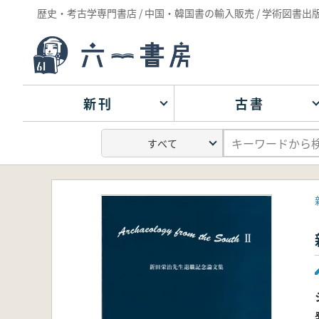
歴史・考古学専門書店 / 中国・韓国書の輸入販売 / 学術図書出
新刊
古書