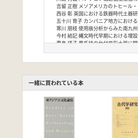
吉留 正樹 メソアメリカのトヒール
西谷 彰 英国における鉄器時代土器
五十川 育子 カンパニア地方におけ
寒川 朋枝 使用痕分析からみた南九
今村 結記 縄文時代早期における埋設
惠島 瑛子 異系統の台付皿形土器に
吉本 正典 黒川式浅鉢考
真邉 彩 複数の編組技法からなる編
長野 陽介 環状石斧の製作技法
本田 道輝 南九州で発見された甕棺
河野 裕次 資料紹介 松木薗遺跡出
一緒に買われている本
加覧 淳一 都城盆地における弥生時
市来 真澄 須恵器はどのように使わ
鎌田 浩平 薩摩半島西海岸側の地域
松崎 大嗣 成川式土器と古代土師器
相美 伊久雄 南九州東端域における7
大西 智和 地下式横穴墓出土の蛇行
中村 友昭 古墳時代薩摩地域におけ