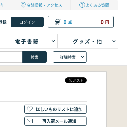
内
店舗情報・アクセス
よくある質問
0
0
登録
点
円
電子書籍
グッズ・他
詳細検索
ほしいものリストに追加
再入荷メール通知