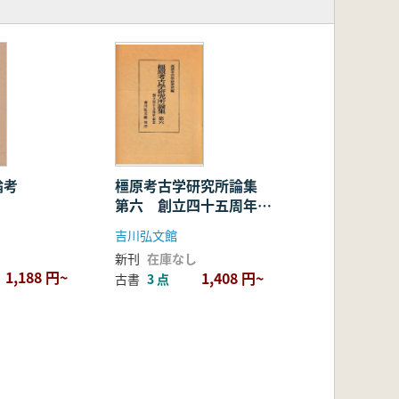
論考
橿原考古学研究所論集
第六 創立四十五周年記
念
吉川弘文館
新刊
在庫なし
1,188 円~
1,408 円~
古書
3 点