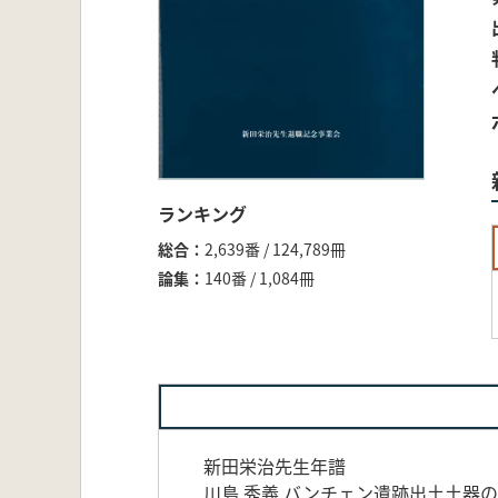
ランキング
総合
2,639番 / 124,789冊
論集
140番 / 1,084冊
新田栄治先生年譜
川島 秀義 バンチェン遺跡出土土器