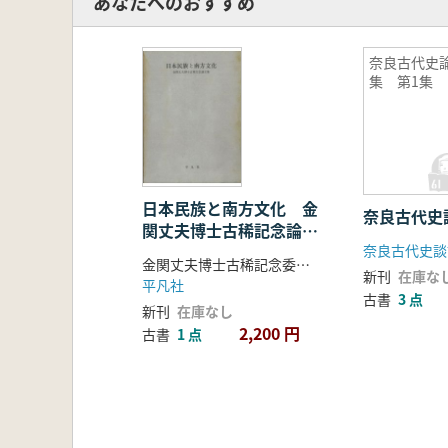
あなたへのおすすめ
奈良古代史
集 第1集
日本民族と南方文化 金
奈良古代史
関丈夫博士古稀記念論文
奈良古代史談
集
金関丈夫博士古稀記念委員会 編
新刊
在庫な
平凡社
古書
3 点
新刊
在庫なし
2,200 円
古書
1 点