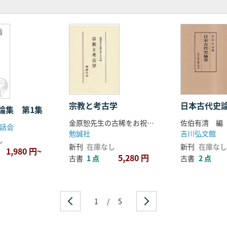
論
宗教と考古学
日本古代史
論集 第1集
金原恕先生の古稀をお祝いする会
佐伯有清 編
話会
勉誠社
吉川弘文館
し
新刊
在庫なし
新刊
在庫なし
1,980 円~
5,280 円
古書
1 点
古書
2 点
1
/
5