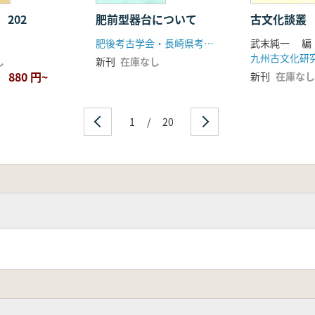
ける円盤状貝製品の研究
研究現状と課題
202
肥前型器台について
古文化談叢 
遺跡の特質
肥後考古学会・長崎県考古学会
武末純一 編
た中世の水田と畠
九州古文化研
し
新刊
在庫なし
南九州における東南アジア陶磁器と華南三彩
880 円~
新刊
在庫なし
跡)から出土する戦国時代の鍵と錠
から発見の花十字紋瓦とその背景-近代以前の鹿児島県内のキリスト
代の萩焼の流通と消費
1
/
20
考察
ンヘリコプター空中写真撮影の新展開