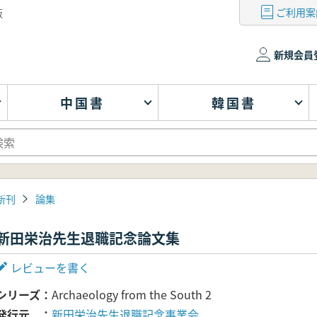
ご利用案
版
新規会員
中国書
韓国書
新刊
論集
新田栄治先生退職記念論文集
レビューを書く
シリーズ
Archaeology from the South 2
発行元
新田栄治先生退職記念事業会