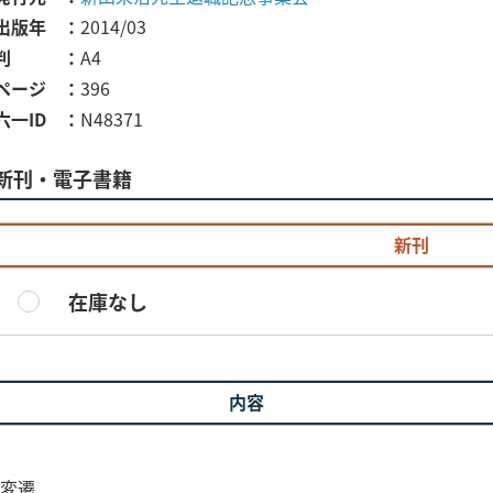
出版年
2014/03
判
A4
ページ
396
六一ID
N48371
新刊・電子書籍
新刊
在庫なし
内容
の変遷