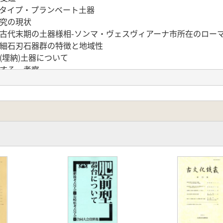
・タイプ・プランベート土器
研究の現状
る古代末期の土器様相-ソンマ・ヴェスヴィアーナ市所在のロー
州細石刃石器群の特徴と地域性
(埋納)土器について
関する一考察
物底
墓・甕棺片
土の寺山・下堀タイプ甕について
代中期から後期前葉の土器様相
れたか
編年に向けての基礎作業-甕・壷形土器を対象として-
の「折衷型」-指宿市敷領遺跡十町地点出土の資料を中心に-
～8世紀の土器様相-志布志湾北岸域の甕形土器を中心に-
剣の性格
る琉球列島産貝利用の様相