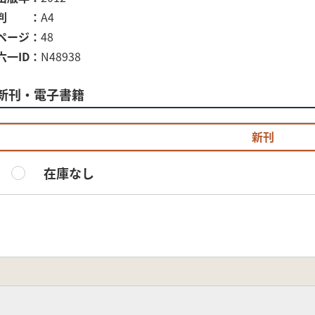
判
A4
ページ
48
六一ID
N48938
新刊・電子書籍
新刊
在庫なし