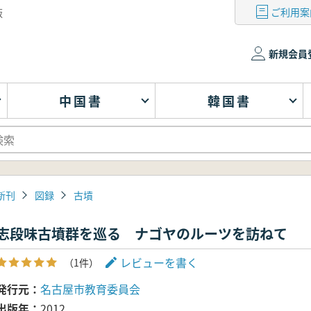
ご利用案
版
新規会員
中国書
韓国書
新刊
図録
古墳
志段味古墳群を巡る ナゴヤのルーツを訪ねて
レビューを書く
（1件）
発行元
名古屋市教育委員会
出版年
2012