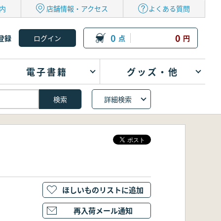
内
店舗情報・アクセス
よくある質問
0
0
登録
点
円
電子書籍
グッズ・他
詳細検索
ほしいものリストに追加
再入荷メール通知