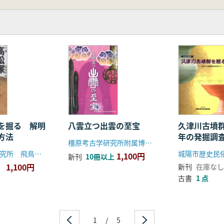
を掘る 解明
八雲立つ出雲の至宝
久津川古墳
方法
年の発掘調
橿原考古学研究所附属博物館
奈良文化財研究所 飛鳥資料館
城陽市歴史民
1,100円
新刊
10冊以上
1,100円
新刊
在庫なし
古書
1 点
1
/
5