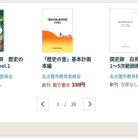
群 歴史の
「歴史の里」基本計画
国史跡 白鳥
ol.1
本編
1〜5次範囲
委員会
名古屋市教育委員会
名古屋市教育
330円
し
新刊
在庫なし
新刊
取り寄せ
1
/
20