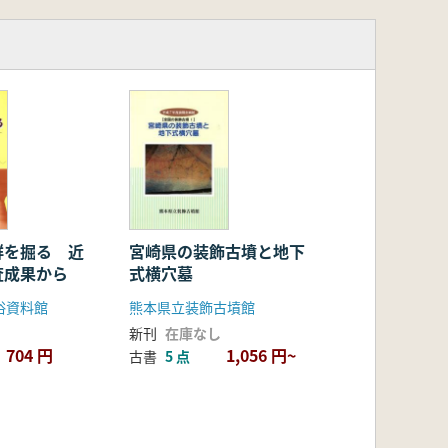
群を掘る 近
宮崎県の装飾古墳と地下
査成果から
式横穴墓
俗資料館
熊本県立装飾古墳館
新刊
在庫なし
704 円
1,056 円~
古書
5 点