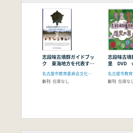
志段味古墳群ガイドブッ
志段味古墳
ク 東海地方を代表する
里 DVD v
大型古墳群をめぐる
名古屋市教育委員会文化財保護室
名古屋市教育
新刊
在庫なし
新刊
在庫な