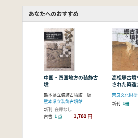
あなたへのおすすめ
中国・四国地方の装飾古
高松塚古墳
墳
された築造
熊本県立装飾古墳館 編
熊本県立装飾古墳館
新刊
1冊
新刊
在庫なし
1,760 円
古書
1 点