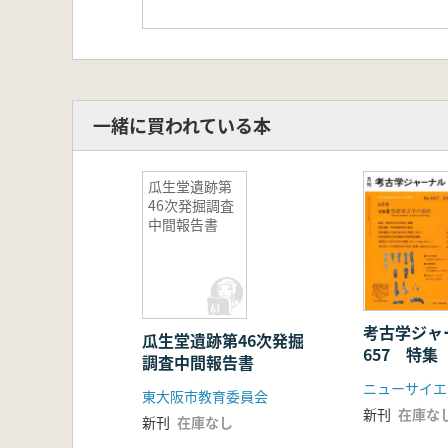
一緒に買われている本
瓜生堂遺跡第
46次発掘調査
中間報告書
考古学ジ
瓜生堂遺跡第46次発掘
657 特
調査中間報告書
の現状
ニューサイエ
東大阪市教育委員会
新刊
在庫な
新刊
在庫なし