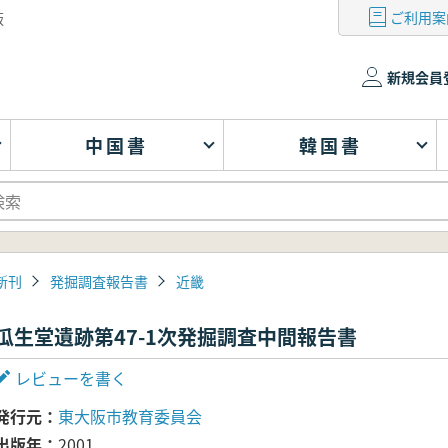
ご利用案
版
新規会員
中国書
韓国書
新刊
発掘調査報告書
近畿
瓜生堂遺跡第47-1次発掘調査中間報告書
レビューを書く
発行元
東大阪市教育委員会
出版年
2001