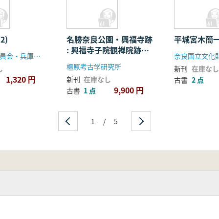
2)
名勝奈良公園・興福寺跡
平城宮木簡
: 興福寺子院観禅院跡の
兵庫県教育委員会・兵庫県社会文化協会
奈良国立文化
調査
橿原考古学研究所
し
新刊
在庫なし
1,320 円
新刊
在庫なし
古書
2 点
9,900 円
古書
1 点
1
/
5