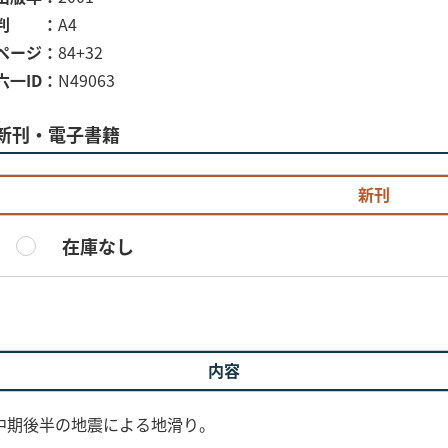
判
A4
ページ
84+32
六一ID
N49063
新刊・電子書籍
新刊
在庫なし
内容
中期後半の地震による地滑り。