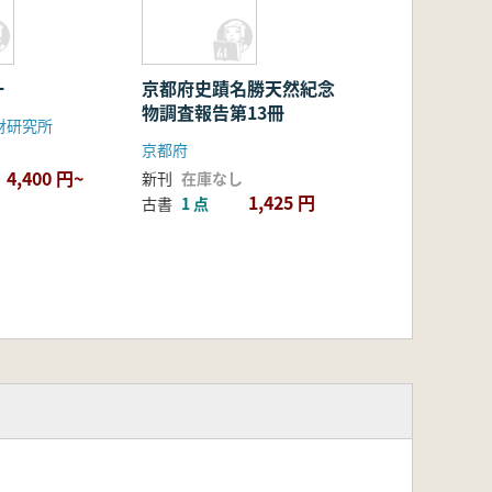
一
京都府史蹟名勝天然紀念
物調査報告第13冊
財研究所
京都府
4,400 円~
新刊
在庫なし
1,425 円
古書
1 点