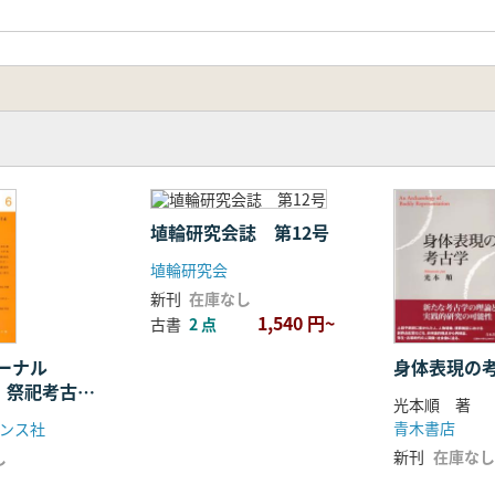
埴輪研究会誌 第12号
埴輪研究会
新刊
在庫なし
1,540 円~
古書
2 点
ャーナル
身体表現の
集 祭祀考古学
光本順 著
青木書店
ンス社
新刊
在庫なし
し