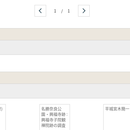
1
/
1
)
名勝奈良公
平城宮木簡一
園・興福寺跡 :
興福寺子院観
禅院跡の調査