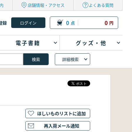
内
店舗情報・アクセス
よくある質問
0
0
登録
点
円
電子書籍
グッズ・他
詳細検索
ほしいものリストに追加
再入荷メール通知