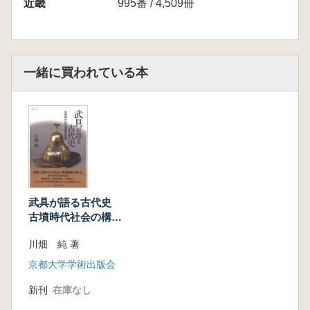
近畿
995番 / 4,509冊
一緒に買われている本
武具が語る古代史
古墳時代社会の構造
転換
川畑 純 著
京都大学学術出版会
新刊
在庫なし