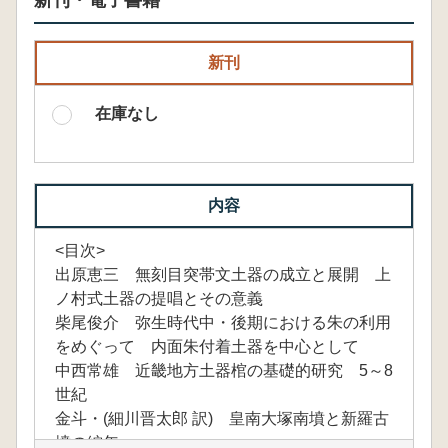
新刊・電子書籍
新刊
在庫なし
内容
<目次>
出原恵三 無刻目突帯文土器の成立と展開 上
ノ村式土器の提唱とその意義
柴尾俊介 弥生時代中・後期における朱の利用
をめぐって 内面朱付着土器を中心として
中西常雄 近畿地方土器棺の基礎的研究 5～8
世紀
金斗・(細川晋太郎 訳) 皇南大塚南墳と新羅古
墳の編年