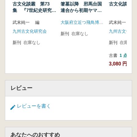
古文化談叢 第73
箸墓以降 邪馬台国
古文化談叢 
集 『7世紀史研究』
連合から初期ヤマト
特集4 古墳終末期祭
政権へ
武末純一 編
大阪府立近つ飛鳥博物館
武末純一 編
祀から律令期祭祀へ
九州古文化研究会
九州古文化研
新刊
在庫なし
新刊
在庫なし
新刊
在庫なし
古書
1 点
3,080 円
レビュー
レビューを書く
あなたへのおすすめ