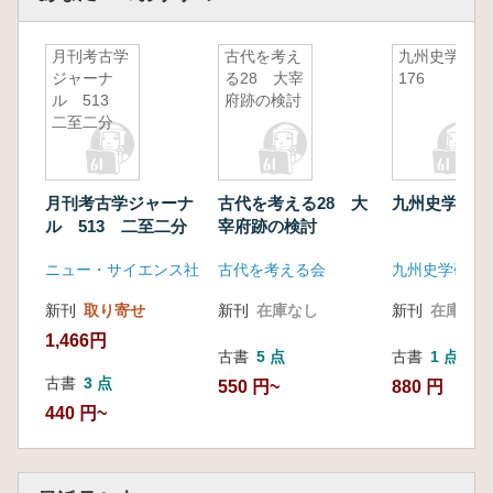
月刊考古学
古代を考え
九州史学
ジャーナ
る28 大宰
176
ル 513
府跡の検討
二至二分
月刊考古学ジャーナ
古代を考える28 大
九州史学 17
ル 513 二至二分
宰府跡の検討
ニュー・サイエンス社
古代を考える会
九州史学研究
新刊
取り寄せ
新刊
在庫なし
新刊
在庫なし
1,466円
古書
5 点
古書
1 点
古書
3 点
550 円~
880 円
440 円~