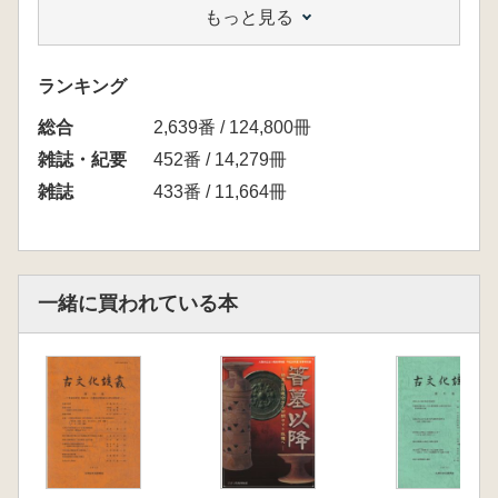
もっと見る
王志高(村元健一 柳本照男 訳・解説) 韓国
ソウル風納土城の3つの問題に関する試論
ランキング
総合
2,639番 / 124,800冊
雑誌・紀要
452番 / 14,279冊
雑誌
433番 / 11,664冊
一緒に買われている本