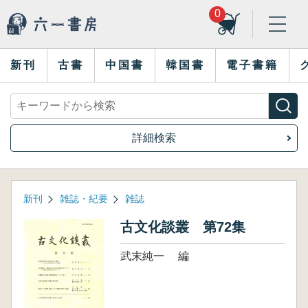
0
新刊
古書
中国書
韓国書
電子書籍
詳細検索
新刊
雑誌・紀要
雑誌
古文化談叢 第72集
武末純一 編