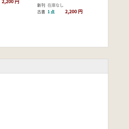
2,200 円
新刊
在庫なし
2,200 円
古書
1 点