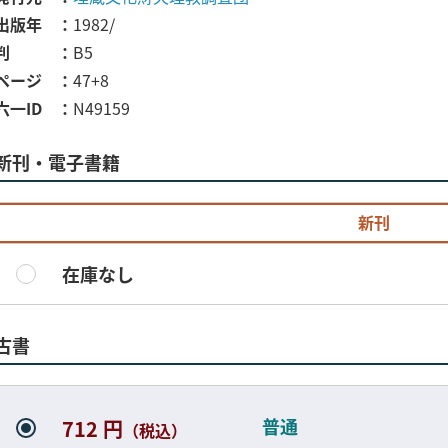
出版年
1982/
判
B5
ページ
47+8
六一ID
N49159
新刊・電子書籍
新刊
在庫なし
古書
普通
712 円
（税込）