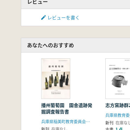
レビュー
レビューを書く
あなたへのおすすめ
播州葡萄園 園舎遺跡発
志方窯跡群
掘調査報告書
兵庫県教育委
兵庫県稲美町教育委員会・西近畿文化財調査研究所
新刊
在庫な
新刊
在庫なし
古書
1 点