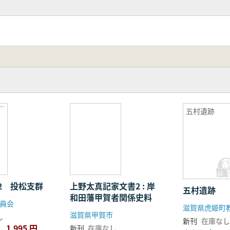
五村遺跡
上野太真記家文書2 : 岸
2 投松支群
五村遺跡
和田藩甲賀者関係史料
員会
滋賀県甲賀市
し
新刊
在庫なし
1,995 円
新刊
在庫なし