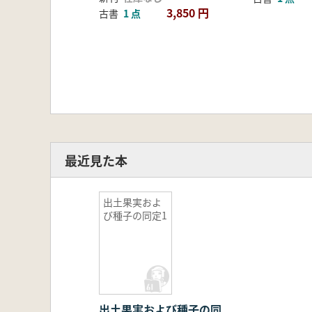
3,850 円
古書
1 点
最近見た本
出土果実およ
び種子の同定1
出土果実および種子の同