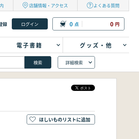
内
店舗情報・アクセス
よくある質問
0
0
登録
点
円
電子書籍
グッズ・他
詳細検索
ほしいものリストに追加