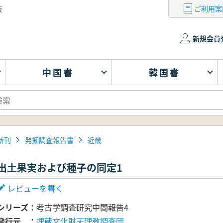
ご利用案
版
新規会員
中国書
韓国書
新刊
発掘調査報告書
近畿
出土果実および種子の同定1
レビューを書く
シリーズ
考古学調査研究中間報告4
発行元
埋蔵文化財天理教調査団