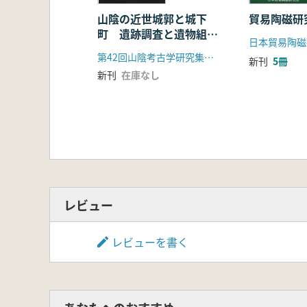
山陰の近世城郭と城下
貿易陶磁研究
町 遺跡調査と遺物組成
日本貿易陶磁
から
第42回山陰考古学研究集会事務局
新刊
5冊
新刊
在庫なし
レビュー
レビューを書く