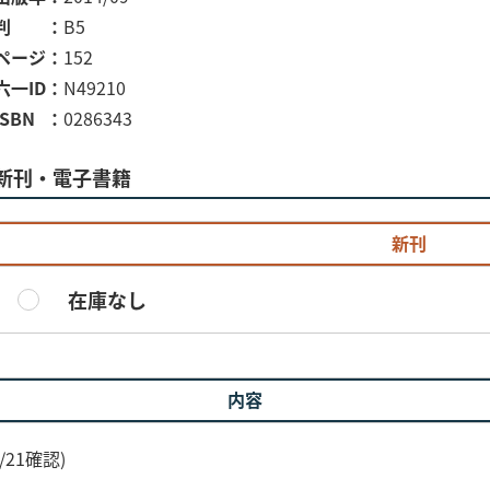
判
B5
ページ
152
六一ID
N49210
ISBN
0286343
新刊・電子書籍
新刊
在庫なし
内容
21確認)