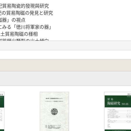
紀貿易陶瓷的發現與研究
世紀の貿易陶磁の発見と研究
磁器」の視点
にみる「徳川将軍家の器」
出土貿易陶磁の様相
磁器頻出類型の出土傾向
物と貿易陶磁
磁―豊島区の事例―
期の景徳鎮磁器について
前の中国陶瓷―大型製品の受容に関する予察―