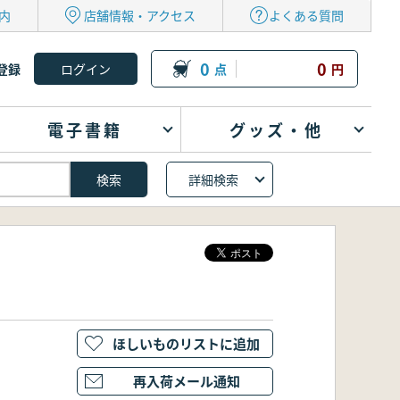
内
店舗情報・アクセス
よくある質問
0
0
登録
点
円
電子書籍
グッズ・他
詳細検索
ほしいものリストに追加
再入荷メール通知