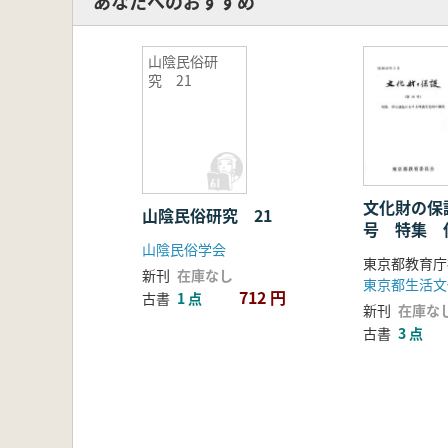
あなたへのおすすめ
山陰民俗研
究 21
文化財の保
山陰民俗研究 21
号 特集 
山陰民俗学会
ける埋蔵文
新刊
在庫なし
712 円
古書
1 点
新刊
在庫な
古書
3 点