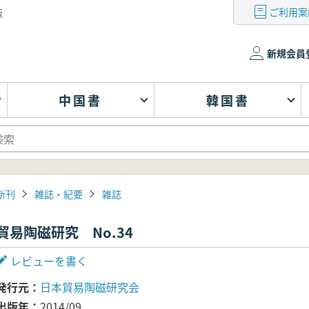
ご利用案
版
新規会員
中国書
韓国書
新刊
雑誌・紀要
雑誌
貿易陶磁研究 No.34
レビューを書く
発行元
日本貿易陶磁研究会
出版年
2014/09