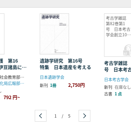
考古学雑誌
第82巻第1
号 日本考古
学会創立100
周年記念特集
号1
護 第16
遺跡学研究 第16号
考古学雑誌 
伊豆諸島にお
特集 日本遺産を考える
号 日本考
化財の調査
100周年記
東京都教育庁社会教育部文化課 編
日本遺跡学会
日本考古学会
東京都生活文化局広報部都民資料室
2,750円
新刊
1冊
新刊
在庫なし
し
古書
1 点
792 円~
1
/
5