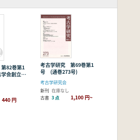
考古学研究 第69巻第1
第82巻第1
号 (通巻273号)
古学会創立
念特集号1
考古学研究会
新刊
在庫なし
1,100 円~
古書
3 点
440 円