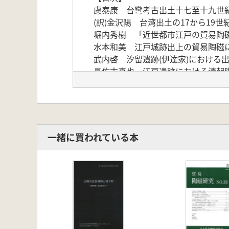
慮泰康 台彎考古出土十七至十九世
(訳)金沢陽 台湾出土の17から19
堀内秀樹 「近世都市江戸の貿易陶
水本和美 江戸城跡出上の貿易陶磁
武内啓 汐留遺跡(伊達家)における
長佐古真也 江戸遺跡における清朝
中野高久 長崎奉行関連遺跡出土遺
成田涼子 江戸の場末にみる貿易陶
杉谷香代子 江戸遺跡出上の明代初
高島裕之 江戸遺跡における明末以
一緒に買われている本