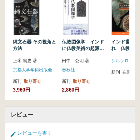
縄文石器 その視角と
仏教図像学 インド
インド世界へ
方法
に仏教美術の起源を
れ 仏教文化
探る
を求めて
上峯 篤史 著
田中 公明 著
京都大学学術出版会
春秋社
新刊
在庫なし
新刊
取り寄せ
新刊
取り寄せ
3,960円
2,860円
レビュー
レビューを書く