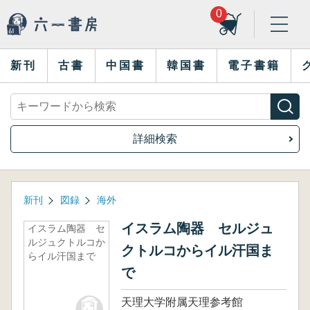
0
新刊
古書
中国書
韓国書
電子書籍
詳細検索
新刊
図録
海外
イスラム陶器 セルジュ
イスラム陶器 セ
ルジュクトルコか
クトルコからイル汗国ま
らイル汗国まで
で
天理大学附属天理参考館