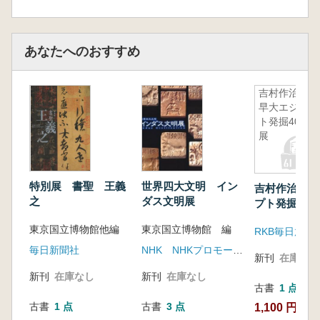
あなたへのおすすめ
吉村作治の
早大エジプ
ト発掘40年
展
特別展 書聖 王義
世界四大文明 イン
吉村作治の早
之
ダス文明展
プト発掘40
東京国立博物館他編
東京国立博物館 編
RKB毎日放送
毎日新聞社
NHK NHKプロモーション
新刊
在庫なし
新刊
在庫なし
新刊
在庫なし
古書
1 点
古書
1 点
古書
3 点
1,100 円