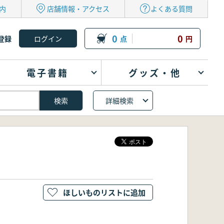
内
店舗情報・アクセス
よくある質問
0
0
登録
点
円
電子書籍
グッズ・他
詳細検索
ほしいものリストに追加