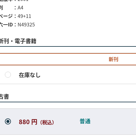
判
A4
ページ
49+11
六一ID
N49325
新刊・電子書籍
新刊
在庫なし
古書
普通
880 円
（税込）