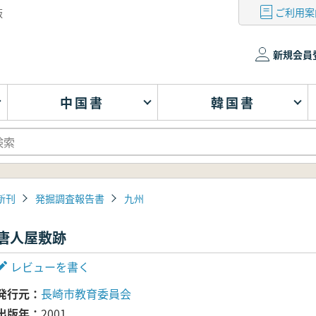
ご利用案
版
新規会員
中国書
韓国書
新刊
発掘調査報告書
九州
唐人屋敷跡
レビューを書く
発行元
長崎市教育委員会
出版年
2001