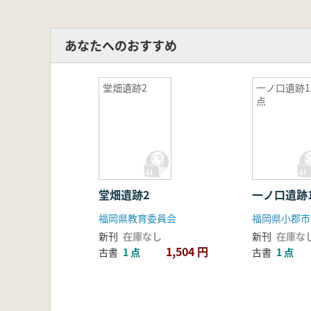
あなたへのおすすめ
堂畑遺跡2
一ノ口遺跡1
点
堂畑遺跡2
一ノ口遺跡
福岡県教育委員会
福岡県小郡市
新刊
在庫なし
新刊
在庫な
1,504 円
古書
1 点
古書
1 点