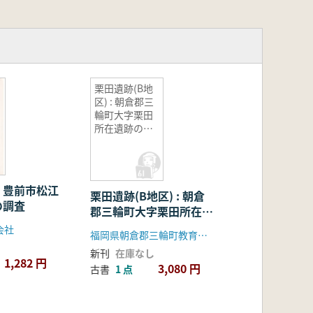
栗田遺跡(B地
区) : 朝倉郡三
輪町大字栗田
所在遺跡の調
査
 豊前市松江
栗田遺跡(B地区) : 朝倉
の調査
郡三輪町大字栗田所在遺
跡の調査
会社
福岡県朝倉郡三輪町教育委員会
新刊
在庫なし
1,282 円
3,080 円
古書
1 点