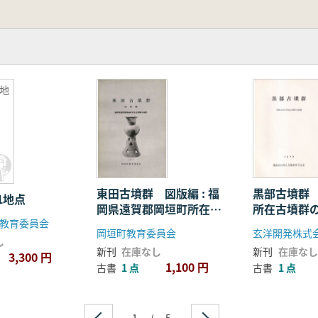
地
東田古墳群 図版編 : 福
黒部古墳群
1地点
岡県遠賀郡岡垣町所在古
所在古墳群
教育委員会
墳群の調査報告
岡垣町教育委員会
玄洋開発株式
し
新刊
在庫なし
新刊
在庫なし
3,300 円
1,100 円
古書
1 点
古書
1 点
1
/
5