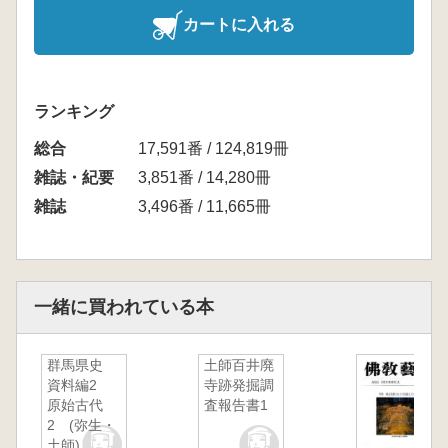
カートに入れる
ランキング
総合
17,591番 / 124,819冊
雑誌・紀要
3,851番 / 14,280冊
雑誌
3,496番 / 11,665冊
一緒に買われている本
群馬県史
土師百井廃
資料編2
寺跡発掘調
原始古代
査報告書1
2 (弥生・
土師)