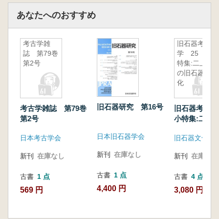
あなたへのおすすめ
考古学雑
旧石器考古
誌 第79巻
学 25 小
第2号
特集:二上山
の旧石器文
化
旧石器研究 第16号
考古学雑誌 第79巻
旧石器考古学
第2号
小特集:二上
器文化
日本旧石器学会
日本考古学会
旧石器文化談
新刊
在庫なし
新刊
在庫なし
新刊
在庫なし
古書
1 点
古書
1 点
古書
4 点
4,400 円
569 円
3,080 円~