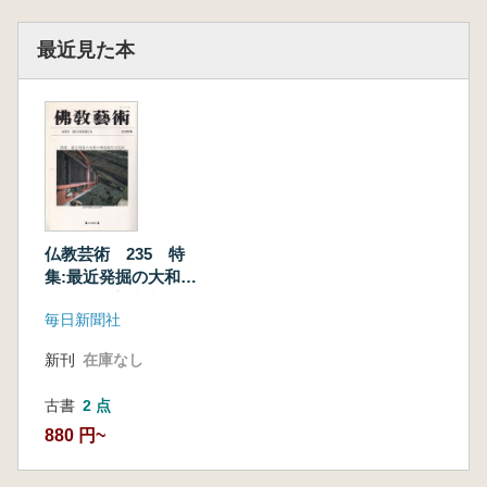
最近見た本
仏教芸術 235 特
集:最近発掘の大和の
飛鳥時代寺院跡
毎日新聞社
新刊
在庫なし
古書
2 点
880 円~