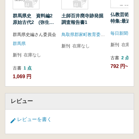
仏教芸術 1
群馬県史 資料編2
土師百井廃寺跡発掘
特集:最近発
原始古代2 (弥生・
調査報告書1
寺院跡とその
土師)
毎日新聞社
群馬県史編さん委員会
鳥取県郡家町教育委員会
群馬県
新刊
在庫なし
新刊
在庫なし
新刊
在庫なし
古書
2 点
792 円~
古書
1 点
1,069 円
レビュー
レビューを書く