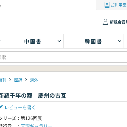
ご利用案
版
新規会員
中国書
韓国書
新刊
図録
海外
新羅千年の都 慶州の古瓦
レビューを書く
シリーズ
第126回展
発行元
天理ギャラリー