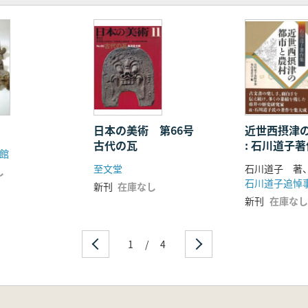
日本の美術 第66号
近世西摂津
古代の瓦
: 石川道子
館
至文堂
し
新刊
在庫なし
新刊
在庫なし
1
/
4