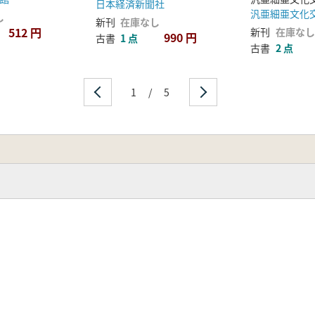
日本経済新聞社
汎亜細亜文化
し
新刊
在庫なし
512 円
新刊
在庫なし
990 円
古書
1 点
古書
2 点
1
/
5