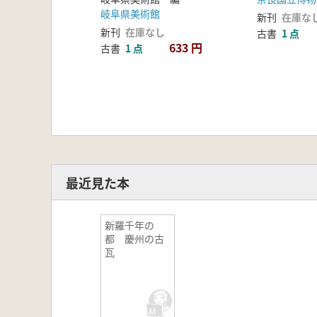
岐阜県美術館
新刊
在庫な
新刊
在庫なし
古書
1 点
633 円
古書
1 点
最近見た本
新羅千年の
都 慶州の古
瓦