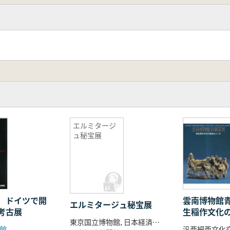
エルミタージ
ュ秘宝展
 ドイツで開
雲南博物館
エルミタージュ秘宝展
考古展
生稲作文化
東京国立博物館, 日本経済新聞社
る
館