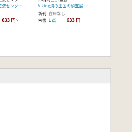
ン国立博物館所蔵
交流センター
Viking海の王国の秘宝展 実行委員会
新刊
在庫なし
633 円~
633 円
古書
1 点