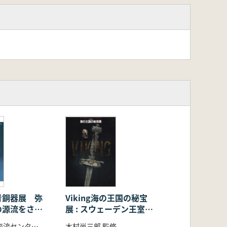
青銅器展 弥
Viking海の王国の秘宝
の源流をさぐ
展 : スウェーデン王室コ
レクション/スウェーデ
汎亜細亜文化交流センター 編
木村尚三郎 監修