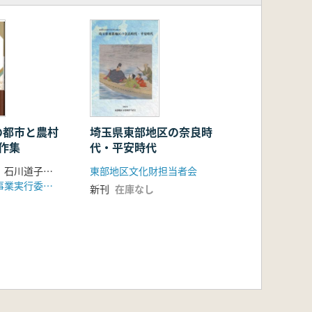
の都市と農村
埼玉県東部地区の奈良時
著作集
代・平安時代
石川道子 著、石川道子追悼事業実行委員会 編
東部地区文化財担当者会
石川道子追悼事業実行委員会、神戸新聞総合出版センター (制作・発売)
新刊
在庫なし