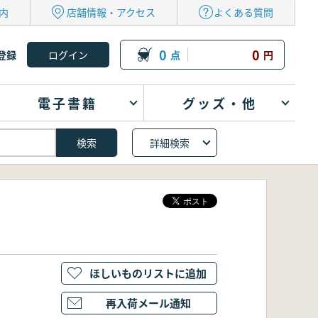
内
店舗情報・アクセス
よくある質問
0
0
登録
点
円
電子書籍
グッズ・他
詳細検索
ほしいものリストに追加
再入荷メール通知