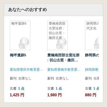
あなたへのおすすめ
梅坪遺跡5
豊橋南西部
静岡県の古
古窯址群 :
代文化
切山古窯・
娵田古窯
梅坪遺跡5
豊橋南西部古窯址群
静岡県の古代
: 切山古窯・娵田古
窯
愛知県豊田市教育委員会
愛知県豊橋市教育委員会
静岡県教育委
新刊
在庫なし
新刊
在庫なし
新刊
在庫なし
古書
1 点
古書
1 点
古書
1 点
1,425 円
1,980 円
880 円