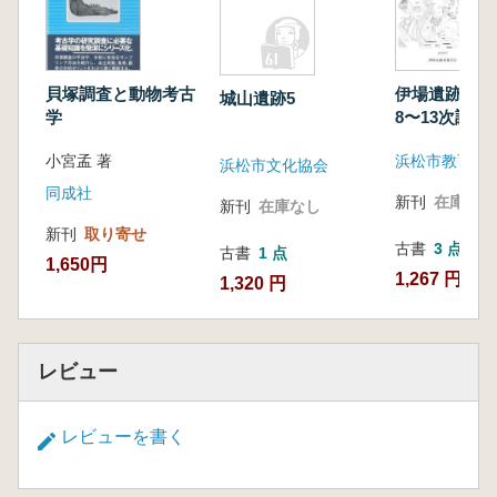
伊場遺跡補遺
貝塚調査と動物考古
城山遺跡5
8〜13次調査
学
自然遺物)
浜松市教育委
小宮孟 著
浜松市文化協会
同成社
新刊
在庫なし
新刊
在庫なし
新刊
取り寄せ
古書
3 点
古書
1 点
1,650円
1,267 円~
1,320 円
レビュー
レビューを書く