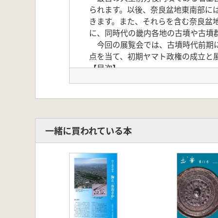
られます。以後、奈良盆地東南部に
きます。また、それらを含む奈良盆
に、同時代の畿内各地の古墳や古墳
今回の展覧会では、古墳時代前期に
点を当て、初期ヤマト政権の成立と
【目次】
白石太一郎「邪馬台国連合から初期
プロローグ 大型前方後円墳の誕生
ホケノ山古墳/箸墓古墳
廣瀬時習<もっと知りたい>前期
第1章 “やまと”の初期倭国王墓と
一緒に買われている本
1 大和古墳群
中山大塚古墳/西殿塚古墳/東殿
市村慎太郎<もっと知りたい>特
波多子塚古墳/下池山古墳/マバ
永山はるか<もっと知りたい>円
2 鳥見山古墳群
櫻井茶臼山古墳/メスリ山古墳