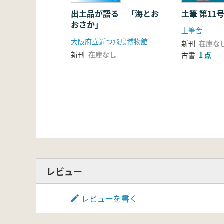
飯田浩光<もっと知りたい>前期
鈴千夏<もっと知りたい>威儀具
出土品が語る 「海とお
土筆 第11
おさか」
3 柳本古墳群
土筆舎
行燈山古墳/櫛山古墳/渋谷向山
大阪府立近つ飛鳥博物館
新刊
在庫な
永山はるか<もっと知りたい>前
新刊
在庫なし
古書
1 点
4 奈良盆地周辺部
葛本弁天塚古墳
第2章 ヤマト王権と淀川水系
1 北河内
森古墳群/万年寺山古墳/忍岡
鈴千夏<もっと知りたい>前期古
2 摂津三島
岡本山古墳/弁天山C1号墳
3 乙訓・南山城
元稲荷古墳/寺戸大塚古墳/椿井
レビュー
飯田浩光<もっと知りたい>前期
第3章 王を支えた首長と共同体
レビューを書く
乙木・佐保庄遺跡/平等坊・岩
廣瀬時習<コラム>河内出土の特