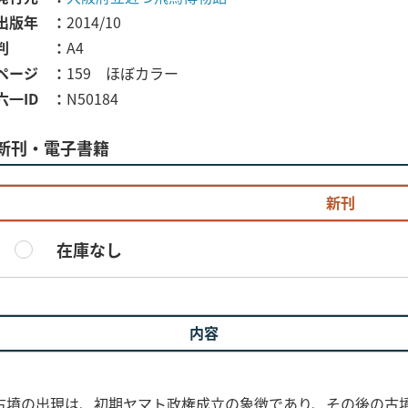
出版年
2014/10
判
A4
ページ
159 ほぼカラー
六一ID
N50184
新刊・電子書籍
新刊
在庫なし
内容
墳の出現は、初期ヤマト政権成立の象徴であり、その後の古