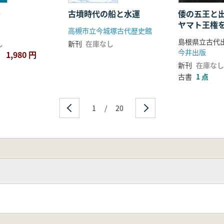
古墳の副葬品
号
古墳時代の船と水運
倭の五王と
ヤマト王権
高槻市立今城塚古代歴史館
古墳
し
新刊
在庫なし
期古墳の副葬品～石製品
今井出版
1,980 円
新刊
在庫なし
古書
1 点
1
/
20
古墳
墳の副葬品～鏡
大塚山古墳
古墳の土製品
室遺跡
殊器台・特殊器台形埴輪