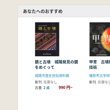
久宝寺墳墓群・久宝寺古墳
森本徹<もっと知りたい>大型前
あなたへのおすすめ
船橋遺跡/長原遺跡
エピローグ ヤマト政権の展開
鈴千夏 付論「前期古墳における副
市村慎太郎 付論「特殊壺と二重口
鈴木靖民 特別論考「古代史からみ
鏡と古墳 城陽発見の鏡
甲冑 古墳
をめぐって
技術
城陽市歴史民俗資料館
新刊
在庫なし
新刊
在庫な
990 円~
古書
2 点