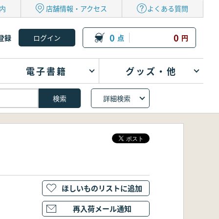
内
店舗情報・アクセス
よくある質問
0
0
登録
点
円
電子書籍
グッズ・他
詳細検索
ほしいものリストに追加
再入荷メール通知