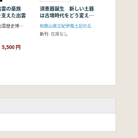
出雲の豪族
須恵器誕生 新しい土器
を支えた出雲
は古墳時代をどう変えた
か
島根県立古代出雲歴史博物館 編
和歌山県立紀伊風土記の丘
新刊
在庫なし
5,500 円