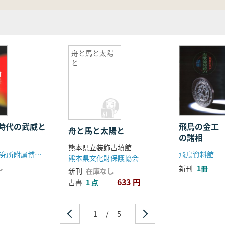
方後円墳の出現と河内の墳墓群
葬品配置」
舟と馬と太陽
と
縁壺、壺型埴輪」
た初期ヤマト王権 三～五世紀の倭国」
時代の武威と
飛鳥の金工
舟と馬と太陽と
の諸相
熊本県立装飾古墳館
橿原考古学研究所附属博物館
飛鳥資料館
熊本県文化財保護協会
し
新刊
1冊
新刊
在庫なし
633 円
古書
1 点
1
/
5