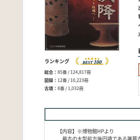
ランキング
総合
85番 / 124,817冊
図録
12番 / 10,223冊
古墳
8番 / 1,032冊
【内容】※博物館HPより
最古の大型前方後円墳である箸墓古