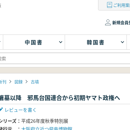
ご利用案
版
新規会員
中国書
韓国書
新刊
図録
古墳
箸墓以降 邪馬台国連合から初期ヤマト政権へ
レビューを書く
シリーズ
平成26年度秋季特別展
発行元
大阪府立近つ飛鳥博物館