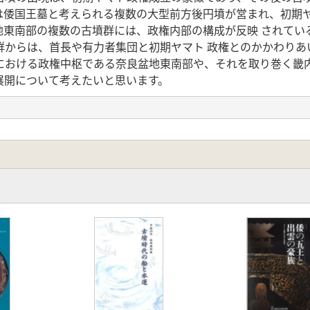
は倭国王墓と考えられる複数の大型前方後円墳が営まれ、初期
地東南部の複数の古墳群には、政権内部の構成が反映 されてい
群からは、首長や有力者集団と初期ヤマト 政権とのかかわりあ
おける政権中枢である奈良盆地東南部や、それを取り巻く畿
展開について考えたいと思います。
ヤマト政権へ」
 箸墓古墳
古墳の墳形
その周辺
塚古墳
殊器台形埴輪
カ西古墳
筒埴輪・楕円筒埴輪・鰭付円筒埴輪