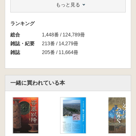
もっと見る
権宅章 コラム 野幕古墳と五世紀の日本列島
上野祥史 <歴史の証人写真による収蔵品紹介>
東アジアの黄金の輝き
ランキング
小倉慈司 <歴史への招待状企画展示>文字がつ
総合
なぐ 古代の日本列島と朝鮮半島
1,448番 / 124,789冊
三上喜孝 <研究者紹介73>「東アジア」と
雑誌・紀要
213番 / 14,279冊
「地域社会」の歴史を、行ったり来たり
雑誌
205番 / 11,664冊
小林孝秀 <博物館展示のいま38 松戸市立博
物館>地域の拠点・開かれた博物館をめざして
友澤悠季(評者) <展示批評>企画展示「歴史に
みる震災」を拝見して
一緒に買われている本
松尾恒一 <特集展示>「荒神信仰 いざなぎ
流・比婆荒神神楽」