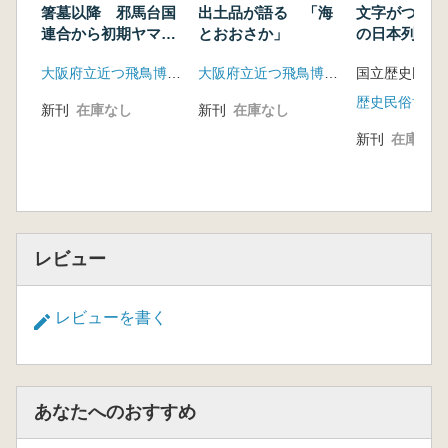
箸墓以降 邪馬台国
出土品が語る 「海
文字がつなぐ
連合から初期ヤマト
とおおさか」
の日本列島と
政権へ
島
大阪府立近つ飛鳥博物館
大阪府立近つ飛鳥博物館
歴史民俗博物
新刊
在庫なし
新刊
在庫なし
新刊
在庫なし
レビュー
レビューを書く
あなたへのおすすめ