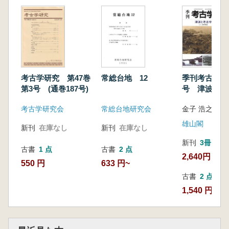
考古学研究 第47巻
常総台地 12
季刊考古学 第
第3号 (通巻187号)
号 津波と考
考古学研究会
常総台地研究会
金子 浩之 編集
雄山閣
新刊
在庫なし
新刊
在庫なし
新刊
3冊
古書
1 点
古書
2 点
2,640円
550 円
633 円~
古書
2 点
1,540 円~