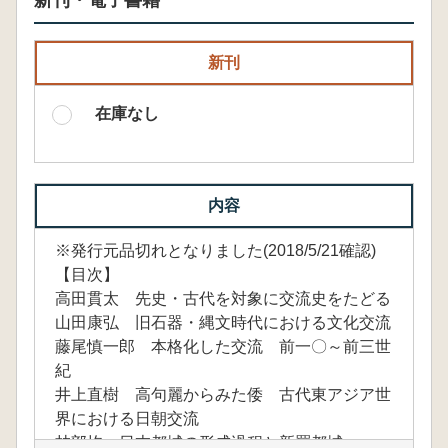
新刊・電子書籍
新刊
在庫なし
内容
※発行元品切れとなりました(2018/5/21確認)
【目次】
高田貫太 先史・古代を対象に交流史をたどる
山田康弘 旧石器・縄文時代における文化交流
藤尾慎一郎 本格化した交流 前一〇～前三世
紀
井上直樹 高句麗からみた倭 古代東アジア世
界における日朝交流
林部均 日本都城の形成過程と新羅都城