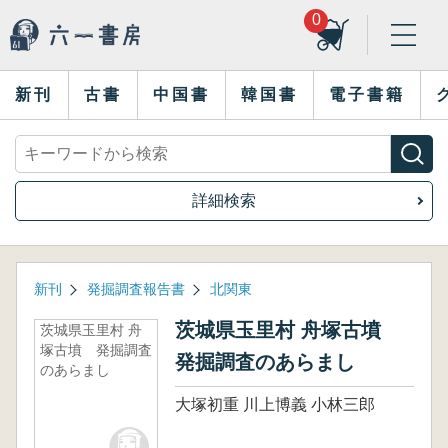
0
新刊
古書
中国書
韓国書
電子書籍
詳細検索
新刊
発掘調査報告書
北関東
茨城県玉里村 舟塚古墳
茨城県玉里村 舟
塚古墳 発掘調査
発掘調査のあらまし
のあらまし
大塚初重 川上博義 小林三郎