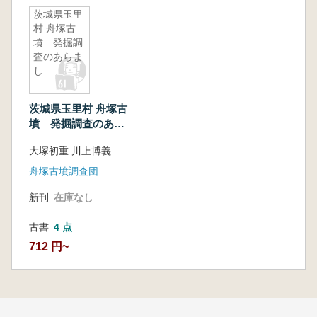
茨城県玉里
村 舟塚古
墳 発掘調
査のあらま
し
茨城県玉里村 舟塚古
墳 発掘調査のあら
まし
大塚初重 川上博義 小林三郎
舟塚古墳調査団
新刊
在庫なし
古書
4 点
712 円~