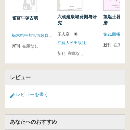
六朝建康城発掘与研
製塩土器から
雀宮牛塚古墳
究
磨
王志高 著
栃木県宇都宮市教育委員会
江蘇人民出版社
新刊
在庫なし
新刊
在庫なし
新刊
在庫なし
レビュー
レビューを書く
あなたへのおすすめ