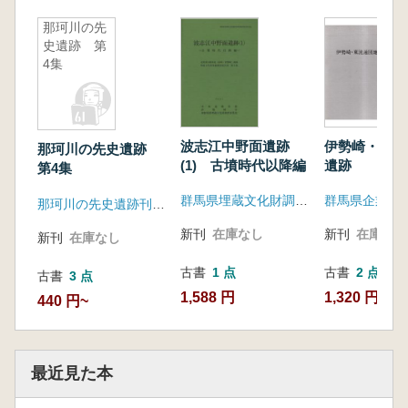
那珂川の先
史遺跡 第
4集
波志江中野面遺跡
伊勢崎・東流
那珂川の先史遺跡
(1) 古墳時代以降編
遺跡
第4集
群馬県埋蔵文化財調査事業団
群馬県企業局
那珂川の先史遺跡刊行会
新刊
在庫なし
新刊
在庫なし
新刊
在庫なし
古書
1 点
古書
2 点
古書
3 点
1,588 円
1,320 円~
440 円~
最近見た本