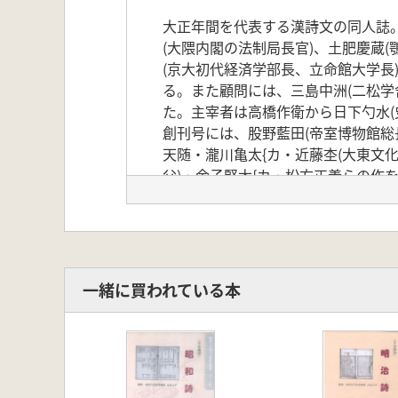
大正年間を代表する漢詩文の同人誌
(大隈内閣の法制局長官)、土肥慶蔵
(京大初代経済学部長、立命館大学長)
る。また顧問には、三島中洲(二松学舍
た。主宰者は高橋作衛から日下勺水(
創刊号には、股野藍田(帝室博物館総
天随・瀧川亀太{カ・近藤杢(大東文
父)・金子堅太{カ・松方正義らの作
他、徳富蘇峰らの作もある。昭和2年
第1帙1集(大正4.11)～第16帙13集(昭
監修:東洋大学名誉教授 吉田公平、
一緒に買われている本
※単機版