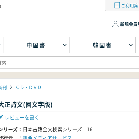
ご利用案
版
新規会員
中国書
韓国書
新刊
ＣＤ・ＤＶＤ
大正詩文(図文字版)
レビューを書く
シリーズ
日本古籍全文検索シリーズ 16
発行元
凱希メディアサービス