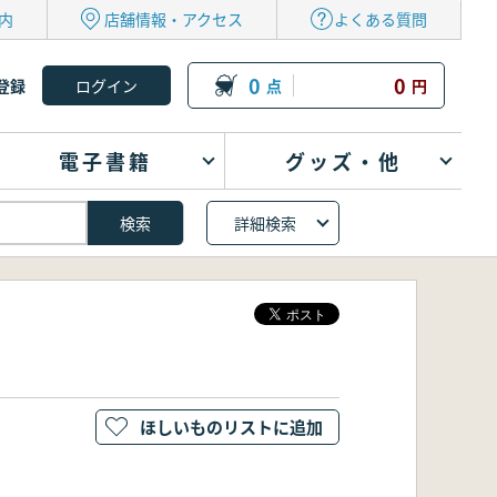
内
店舗情報・アクセス
よくある質問
0
0
登録
点
円
電子書籍
グッズ・他
詳細検索
ほしいものリストに追加