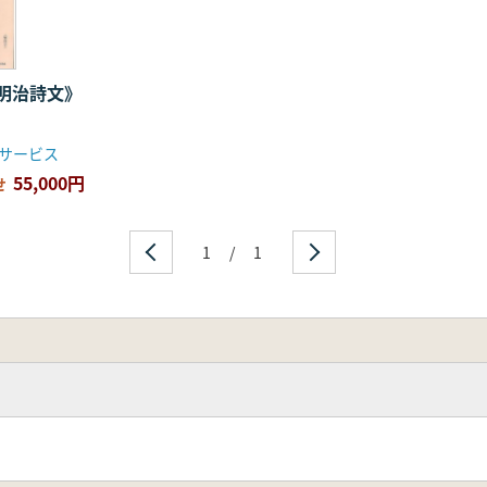
明治詩文》
アサービス
55,000円
せ
1
/
1