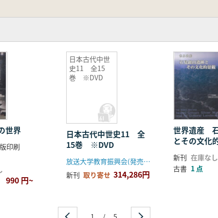
日本古代中世
史11 全15
巻 ※DVD
の世界
世界遺産 
日本古代中世史11 全
とその文化
15巻 ※DVD
版印刷
新刊
在庫なし
放送大学教育振興会(発売元丸善)
古書
1 点
し
314,286円
新刊
取り寄せ
990 円~
1
/
5