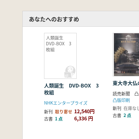
あなたへのおすすめ
人類誕生
DVD-BOX 3
枚組
東大寺大仏
人類誕生 DVD-BOX 3
枚組
読売新聞 凸
凸版印刷
NHKエンタープライズ
新刊
在庫な
12,540円
新刊
取り寄せ
古書
2 点
6,336 円
古書
1 点