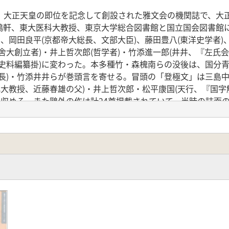
。大正天皇の即位を記念して創設された雅文会の機関誌で、大
(鶚軒、東大医科大教授、東京大学総合図書館と国立国会図書館
、岡田良平(京都帝大総長、文部大臣)、藤田豊八(東洋史学者)
大創立者)・井上哲次郎(哲学者)・竹添進一郎(井井、『左氏会
史料編纂掛)に変わった。本多種竹・森槐南らの没後は、国分青
長)・竹添井井らが巻頭言を寄せる。冒頭の「登極文」は三島
化大教授、近藤春雄の父)・井上哲次郎・松平康国(天行、『国字
を収める。また鷗外の作は計24首掲載されていて、当時の誌面
2月で終刊を迎える。
2.2)を収録。
名古屋大学教授 加藤国安