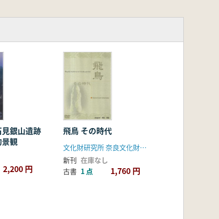
石見銀山遺跡
飛鳥 その時代
的景観
文化財研究所 奈良文化財研究所 飛鳥資料館
新刊
在庫なし
2,200 円
1,760 円
古書
1 点