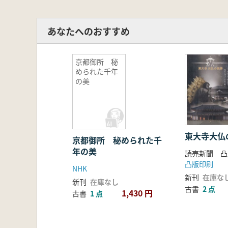
あなたへのおすすめ
京都御所 秘
められた千年
の美
東大寺大仏
京都御所 秘められた千
年の美
読売新聞 凸
凸版印刷
NHK
新刊
在庫な
新刊
在庫なし
古書
2 点
1,430 円
古書
1 点