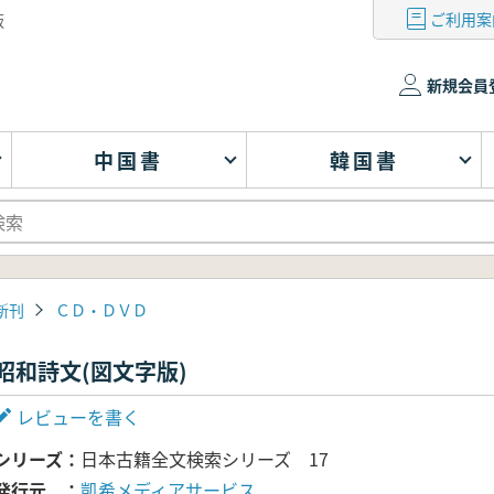
ご利用案
版
新規会員
中国書
韓国書
新刊
ＣＤ・ＤＶＤ
昭和詩文(図文字版)
レビューを書く
シリーズ
日本古籍全文検索シリーズ 17
発行元
凱希メディアサービス