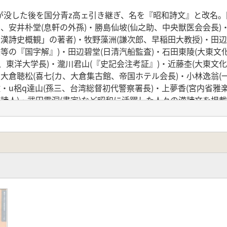
した後を国分青z高ェ引き継ぎ、名を『昭和詩文』と改名。岡
し、安井朴堂(息軒の外孫)・勝島仙坡(仙之助、中央獣医会会長)
正漢詩史概観」の著者)・牧野藻洲(謙次郎、早稲田大教授)・田
文等の『国字解』)・田辺碧堂(日清汽船監査)・石田東陵(大東文
、東洋大学長)・瀧川君山(『史記会注考証』)・近藤杢(大東文
、大倉聴松(喜七{カ、大倉集古館、帝国ホテル会長)・小林逸翁(
・u梠q達山(孫三、台湾総督初代警察署長)・上夢香(宮内省雅
漢詩人)・武田霞洞(書家)など昭和に活躍した人々の漢詩文を掲
.4)を収録する。
名古屋大学教授 加藤国安