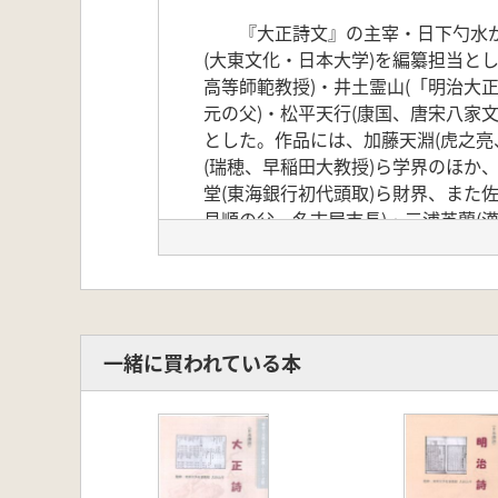
『大正詩文』の主宰・日下勺水が没
(大東文化・日本大学)を編纂担当と
高等師範教授)・井土霊山(「明治大
元の父)・松平天行(康国、唐宋八家
とした。作品には、加藤天淵(虎之亮
(瑞穂、早稲田大教授)ら学界のほか
堂(東海銀行初代頭取)ら財界、また佐
見順の父、名古屋市長)・三浦英蘭(
第17帙1集 (昭2.4)～34帙4集 (昭19
監修:東洋大学名誉教授 吉田公平、
一緒に買われている本
※単機版