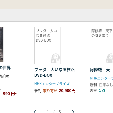
ブッダ 大い
阿修羅 天平
なる旅路
の謎を追う
DVD-BOX
の世界
ブッダ 大いなる旅路
阿修羅 天
DVD-BOX
版印刷
NHKエンタープライズ
新刊
在庫なし
し
20,900円
古書
1 点
新刊
取り寄せ
990 円~
1
/
5