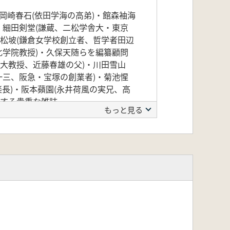
崎春石(依田学海の高弟)・館森袖海
・細田剣堂(謙蔵、二松学舎大・東京
辺松坡(鎌倉女学校創立者、哲学者田辺
化学院教授)・久保天随らを編纂顧問
化大教授、近藤春雄の父)・川田雪山
一三、阪急・宝塚の創業者)・菊池惺
楽長)・阪本蘋園(永井荷風の実兄、高
載する貴重な雑誌。
もっと見る