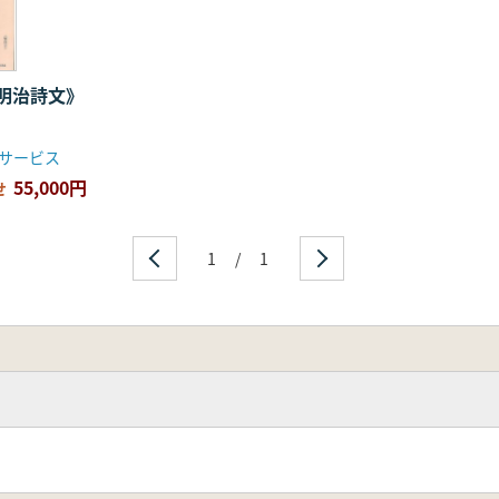
明治詩文》
アサービス
55,000円
せ
1
/
1