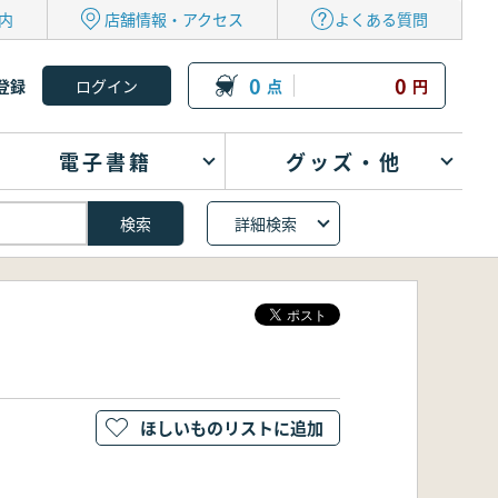
内
店舗情報・アクセス
よくある質問
0
0
登録
点
円
電子書籍
グッズ・他
詳細検索
ほしいものリストに追加