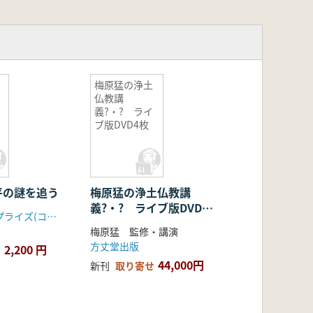
梅原猛の浄土
仏教講
義?・? ライ
ブ版DVD4枚
平の謎を追う
梅原猛の浄土仏教講
義?・? ライブ版DVD4
NHKエンタープライズ(コロムビアミュージックエンタテインメント)
枚
梅原猛 監修・講演
方丈堂出版
2,200 円
44,000円
新刊
取り寄せ