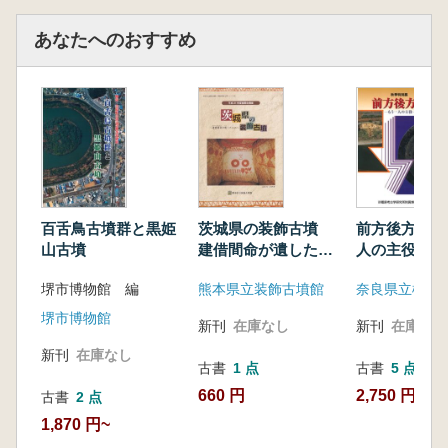
あなたへのおすすめ
百舌鳥古墳群と黒姫
茨城県の装飾古墳
前方後方墳 
山古墳
建借間命が遺したも
人の主役
の
堺市博物館 編
熊本県立装飾古墳館
堺市博物館
新刊
在庫なし
新刊
在庫なし
新刊
在庫なし
古書
1 点
古書
5 点
660 円
2,750 円~
古書
2 点
1,870 円~