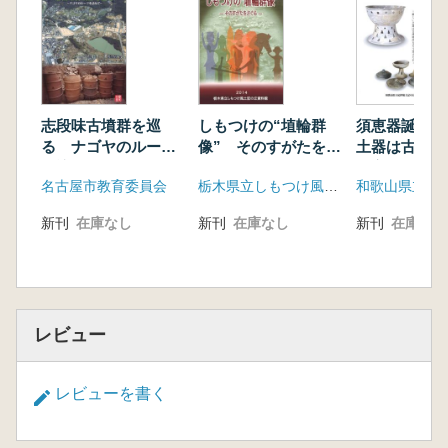
志段味古墳群を巡
しもつけの“埴輪群
須恵器誕生 
る ナゴヤのルーツ
像” そのすがたをさ
土器は古墳時
を訪ねて
ぐる
う変えたか
名古屋市教育委員会
栃木県立しもつけ風土記の丘資料館
新刊
在庫なし
新刊
在庫なし
新刊
在庫なし
レビュー
レビューを書く