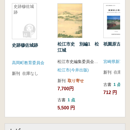
史跡穆佐城
跡
松江市史 別編1 松
祇園原古墳群
史跡穆佐城跡
江城
松江市史編集委員会 編
高岡町教育委員会
松江市(今井出版)
新刊
在庫なし
新刊
在庫なし
新刊
取り寄せ
古書
1 点
7,700円
712 円
古書
1 点
5,500 円