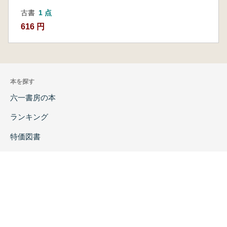
古書
1 点
616 円
本を探す
六一書房の本
ランキング
特価図書
特集
書店様へ
著者ログイン
会社案内