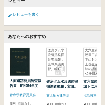
レビュー
レビューを書く
あなたへのおすすめ
釜房ダム水
丈六窯跡
没遺跡発掘
近世三春城
調査概報 :
下における
宮城県柴田
土器生産遺
郡川崎町
跡の調査
<2冊組>
大面遺跡発掘調査報
釜房ダム水没遺跡発
丈六窯跡 近
告書 昭和54年度
掘調査概報 : 宮城県
城下における
柴田郡川崎町
産遺跡の調査
青森県教育委員会
東北地方建設局
組>
新刊
在庫なし
新刊
在庫なし
新刊
在庫なし