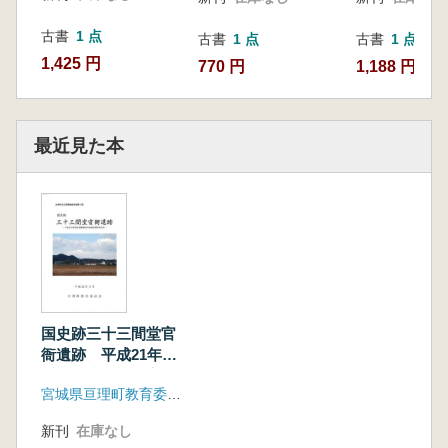
古書
1 点
古書
1 点
古書
1 点
1,425 円
770 円
1,188 円
最近見た本
国史跡三十三間堂官
衙遺跡 平成21年度
重要遺跡範囲内容確
宮城県亘理町教育委員会
認調査報告書
新刊
在庫なし