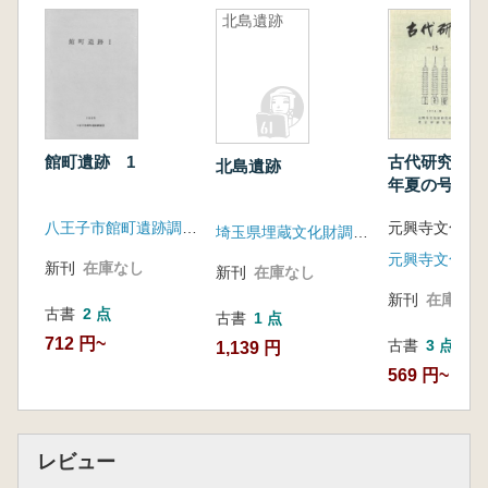
北島遺跡
館町遺跡 1
古代研究 15 
北島遺跡
年夏の号
八王子市館町遺跡調査団
埼玉県埋蔵文化財調査事業団
新刊
在庫なし
新刊
在庫なし
新刊
在庫なし
古書
2 点
古書
1 点
712 円~
古書
3 点
1,139 円
569 円~
レビュー