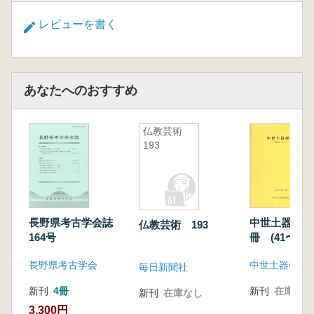
レビューを書く
あなたへのおすすめ
仏教芸術
193
長野県考古学会誌
中世土器研究
仏教芸術 193
164号
冊 (41〜50号
長野県考古学会
中世土器研究
毎日新聞社
新刊
4冊
新刊
在庫なし
新刊
在庫なし
3,300円