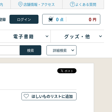
内
店舗情報・アクセス
よくある質問
0
0
登録
点
円
電子書籍
グッズ・他
詳細検索
ほしいものリストに追加