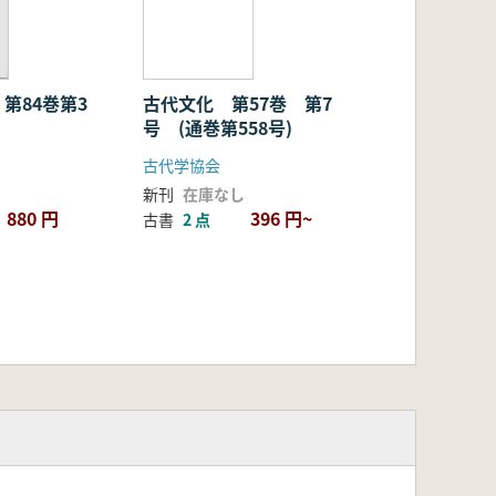
第84巻第3
古代文化 第57巻 第7
号 (通巻第558号)
古代学協会
新刊
在庫なし
880 円
396 円~
古書
2 点