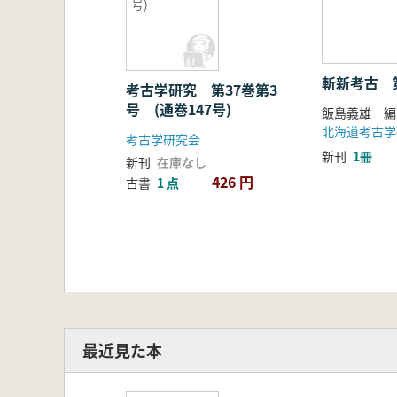
号)
斬新考古 
考古学研究 第37巻第3
号 (通巻147号)
飯島義雄 編
北海道考古学
考古学研究会
新刊
1冊
新刊
在庫なし
426 円
古書
1 点
最近見た本