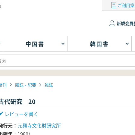
ご利用案
版
新規会員
中国書
韓国書
新刊
雑誌・紀要
雑誌
古代研究 20
レビューを書く
発行元
元興寺文化財研究所
出版年
1980/