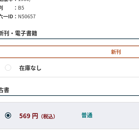
判
B5
六一ID
N50657
新刊・電子書籍
新刊
在庫なし
古書
普通
569 円
（税込）