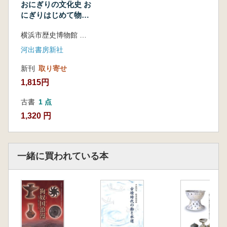
おにぎりの文化史 お
弥生時代の穀物
にぎりはじめて物語
宇田津徹朗 コラム5「古代米とはなにか?」
見るだけで楽しめる!
横浜市歴史博物館 監修
北川表の上遺跡40号住居跡の遺構と遺物
北川表の上遺跡出土おにぎり
河出書房新社
おにぎりのX線CTスキャン分析
新刊
取り寄せ
高宮紀子 コラム6「北川表の上遺跡のお弁
1,815円
当箱復元に向けて」
復元を終えて
古書
1 点
玄米とご飯の塊
1,320 円
かごや布の痕跡のあるご飯
高橋健 コラム7「黒焦げおにぎりを作る」
器に入ったご飯
一緒に買われている本
戦乱の中のおにぎり
お墓から出土した炭化おにぎり
田中克典・上篠信彦 コラム8「コメのDNA
分析からわかること」
米田穣・山崎孔平 コラム9「化学分析で陸
稲と水稲を見分ける方法」