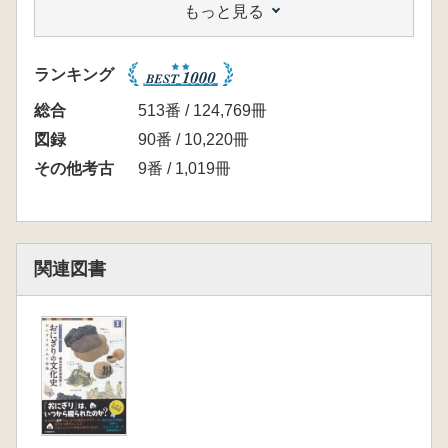
もっと見る
ます。
【目次】
第1章 どんぐりころころ?―コメ以前の植物食
ランキング
植物質遺物の発掘
佐々木由香 コラム1「遺跡で植物が残るに
総合
513番 / 124,769冊
は?」
図録
90番 / 10,220冊
工藤雄一郎 コラム2「一粒の種から見える
その他考古
9番 / 1,019冊
もの」
年代測定
縄文時代の木の実利用
國木田大 コラム3「縄文クッキーの材料」
関連図書
縄文クッキー
縄文人とマメの利用
コグゾウムシ
第2章 おむすびころりん!―コメの登場とそれ
以降
稲作と炭化米
弥生時代の炭化籾塊
川崎志乃 コラム4「弥生のコメ作り」