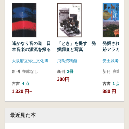
屯食と烏の子
近世の握り飯
すしとちまき
昔話とおむすび
梅干
百原新 コラム12「観る梅と食べる梅」
遙かなり音の道 日
「とき」を撮す 発
発掘された近
おかか(鰹節)
本音楽の源流を探る
掘調査と写真
跡アラカルト
まく・まぶす
おにぎり弁当
大阪府立弥生文化博物館
飛鳥資料館
安土城考古博
新刊
在庫なし
新刊
2冊
新刊
在庫なし
300円
古書
4 点
古書
1 点
1,320 円~
880 円
最近見た本