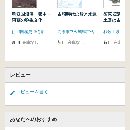
炭化米の同位体分析結果
直良信夫コレクション・佐藤敏也コレクショ
狗奴国浪漫 熊本・
古墳時代の船と水運
須恵器誕生 
ン
阿蘇の弥生文化
土器は古墳時
おにぎり?おむすび?
う変えたか
第3章 始めちょろちょろ中ぱっぱ―調理器具
伊都国歴史博物館
高槻市立今城塚古代歴史館
と技術
新刊
在庫なし
新刊
在庫なし
新刊
在庫なし
炊飯の方法
北野博司 コラム10「お米の食べ方はどのよ
うに変わつてきたか」
コメのいろいろ
土器の付着物
レビュー
土器の使用痕
縄文時代の調理
レビューを書く
弥生時代の調理
古墳時代の調理
古代以降の調理
小林正史 コラム11「おにぎり文化の広が
あなたへのおすすめ
り」
第4章 おにぎり今昔―握り飯と具材の歴史