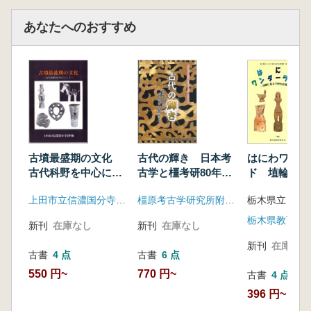
あなたへのおすすめ
古墳最盛期の文化
古代の輝き 日本考
はにわワンダ
古代科野を中心にし
古学と橿考研80年の
ド 埴輪に見
て
軌跡1
の古墳文化
上田市立信濃国分寺資料館
橿原考古学研究所附属博物館
栃木県教育委
新刊
在庫なし
新刊
在庫なし
新刊
在庫なし
古書
4 点
古書
6 点
550 円~
770 円~
古書
4 点
396 円~