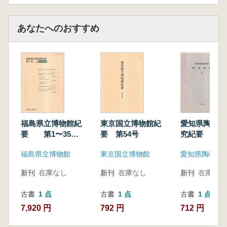
あなたへのおすすめ
福島県立博物館紀
東京国立博物館紀
愛知県陶磁資
要 第1〜35
要 第54号
究紀要 3
号 (35冊セッ
福島県立博物館
東京国立博物館
愛知県陶磁資
ト)
新刊
在庫なし
新刊
在庫なし
新刊
在庫なし
古書
1 点
古書
1 点
古書
1 点
7,920 円
792 円
712 円