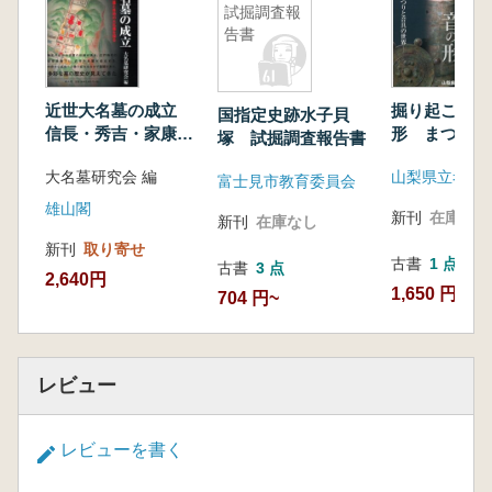
試掘調査報
近世・近代における産業遺跡の研究
告書
兵庫県古代関係史料の再検討
兵庫県の近現代における美術(野外彫刻)
調理具・食器からみた弥生文化研究
近世大名墓の成立
掘り起こされ
国指定史跡水子貝
信長・秀吉・家康の
形 まつりと
塚 試掘調査報告書
墓と各地の大名墓を
世界
大名墓研究会 編
山梨県立考古
探る
富士見市教育委員会
雄山閣
新刊
在庫なし
新刊
在庫なし
新刊
取り寄せ
古書
1 点
古書
3 点
2,640円
1,650 円
704 円~
レビュー
レビューを書く