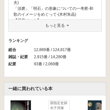
夫)
「須磨」「明石」の形象についての一考察-和
歌のイメージをめぐって-(木村朱晶)
【研究ノート】
もっと見る
西宮山古墳出土品調査を出発として-天寿国繍
帳の作期説感想-(切畑 健)
【研究報告】
ランキング
淡路・鳥飼八幡宮の懸仏について(宮本佳典)
総合
白鹿記念酒造博物館所蔵 近代マッチ関係文書
12,889番 / 124,817冊
について(尾崎耕司)
雑誌・紀要
2,915番 / 14,280冊
【調査報告】
紀要
93番 / 2,069冊
赤松守護屋形の総合的研究Ⅲ-揖保郡新宮町馬
立東部地区の発掘調査概要-
滋賀県坂田郡近江町定納古墳群の発掘調査
【事業報告】
一緒に買われている本
三次元計測法の実践と応用
GIS・GPSの文化財研究への応用-多田銀銅山遺
跡分布調査とGISによるデータベース-
国指定史跡
水子貝塚
兵庫津の総合的研究