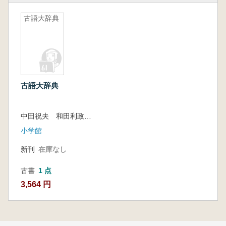
古語大辞典
古語大辞典
中田祝夫 和田利政 北原保雄
小学館
新刊
在庫なし
古書
1 点
3,564 円