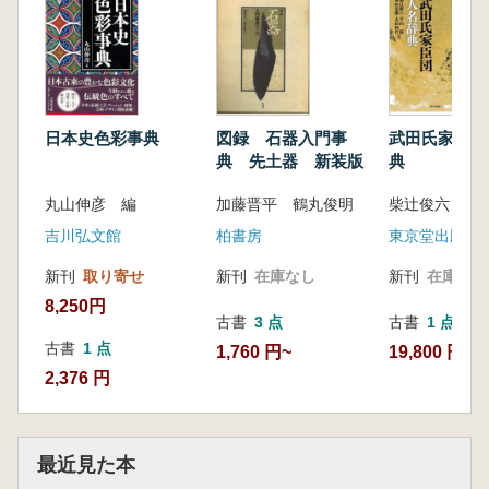
日本史色彩事典
図録 石器入門事
武田氏家臣団
典 先土器 新装版
典
丸山伸彦 編
加藤晋平 鶴丸俊明
吉川弘文館
柏書房
東京堂出版
新刊
取り寄せ
新刊
在庫なし
新刊
在庫なし
8,250円
古書
3 点
古書
1 点
古書
1 点
1,760 円~
19,800 円
2,376 円
最近見た本