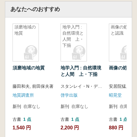
あなたへのおすすめ
須磨地域の
地学入門 :
画像の処理
地質
自然環境と
と認識
人間 上・
下揃
須磨地域の地質
地学入門 : 自然環境
画像の処理と
と人間 上・下揃
藤田和夫, 前田保夫著
スタンレイ・N・デービス, ポール・H・ライタン, レイモンド・ペストロング著 ; 盛谷智之監訳
地質調査所
啓学出版
昭晃堂
新刊
在庫なし
新刊
在庫なし
新刊
在庫なし
古書
1 点
古書
1 点
古書
1 点
1,540 円
2,200 円
880 円