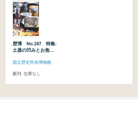
歴博 No.187 特集:
土器の凹みとお焦
げ 縄文人の食料と
国立歴史民俗博物館
生活を考える
新刊
在庫なし
本を探す
六一書房の本
ランキング