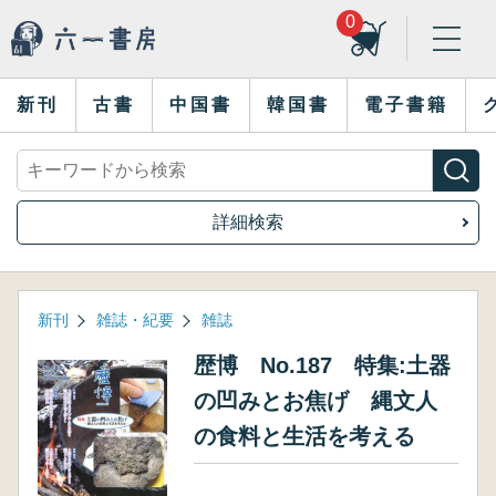
0
新刊
古書
中国書
韓国書
電子書籍
詳細検索
新刊
雑誌・紀要
雑誌
歴博 No.187 特集:土器
の凹みとお焦げ 縄文人
の食料と生活を考える