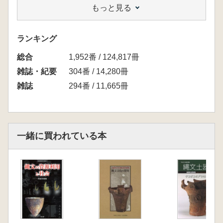
もっと見る
工藤雄一郎 コラム 縄文人も煮豆を食べた?
―下宅部遺跡の炭化マメ付着土器―
設楽博己 <歴史の証人写真による収蔵品紹介>
ランキング
柳田國男が集めた石器と土器
総合
坂本稔 <歴博けんきゅう便 第51回>第八八
1,952番 / 124,817冊
回歴博フォーラム「築何年? 炭素で調べる民
雑誌・紀要
304番 / 14,280冊
家の年代研究最前線」
雑誌
294番 / 11,665冊
松木武彦 <研究者紹介74>古墳をのぞく四つ
の目
小林孝秀 <博物館展示のいま39 八戸市埋蔵
文化財センター 是川縄文観>縄文の美と謎を
一緒に買われている本
探る
諫早直人(評者) <書評>高田貫太著「古墳時代
の日朝関係―新羅・百済・大加耶と倭の交渉史
―」
澤田和人 <特集展示>「新収資料の公開―江戸
の小袖―」