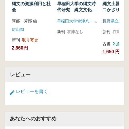
縄文の資源利用と社
早稲田大学の縄文時
縄文土器展 
会
代研究 縄文文化の
コかざりのは
探究
阿部 芳郎 編
早稲田大学會津八一記念博物館
長野県立歴史
雄山閣
新刊
在庫なし
新刊
在庫なし
新刊
取り寄せ
古書
2 点
2,860円
1,650 円~
レビュー
レビューを書く
あなたへのおすすめ