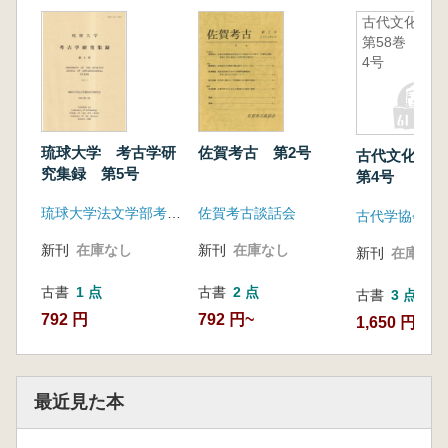
古代文化
第58巻 第
4号
琉球大学 考古学研
佐賀考古 第2号
古代文化 第
究集録 第5号
第4号
琉球大学法文学部考古学研究室
佐賀考古談話会
古代学協会
新刊
在庫なし
新刊
在庫なし
新刊
在庫なし
古書
1 点
古書
2 点
古書
3 点
792 円
792 円~
1,650 円~
最近見た本