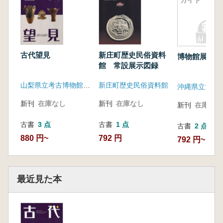
ガイド
古代望見
新庄町歴史民俗資料
博物館展示ガ
館 常設展示図録
山梨県立考古博物館・山梨県立考古博物館協力会
新庄町歴史民俗資料館
新刊
在庫なし
新刊
在庫なし
新刊
在庫なし
古書
3 点
古書
1 点
古書
2 点
880 円~
792 円
792 円~
最近見た本