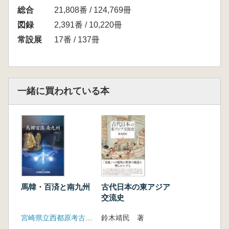
総合
21,808番 / 124,769冊
図録
2,391番 / 10,220冊
常設展
17番 / 137冊
一緒に買われている本
馬韓・百済と南九州
古代日本の東アジア
交流史
宮崎県立西都原考古博物館
鈴木靖民 著