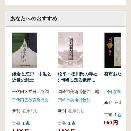
あなたへのおすすめ
鎌倉と江戸 中世と
松平・徳川氏の寺社
都市おだわら
近世の武士
: 岡崎に残る遺産と
歴史
千代田区立日比谷図書館文化館
岡崎市美術博物館 編
小田原市郷土
千代田区教育委員会
岡崎市美術博物館
新刊
在庫なし
新刊
在庫なし
新刊
在庫なし
古書
1 点
950 円
古書
1 点
古書
1 点