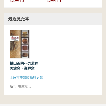
1,100 円
1,980 円
最近見た本
桃山茶陶への道程
美濃窯・瀬戸窯
土岐市美濃陶磁歴史館
新刊
在庫なし