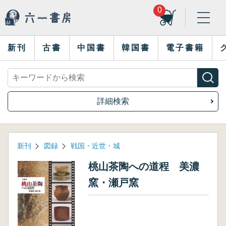
0
新刊
古書
中国書
韓国書
電子書籍
詳細検索
新刊
図録
戦国・近世・城
桃山茶陶への道程 美濃
窯・瀬戸窯