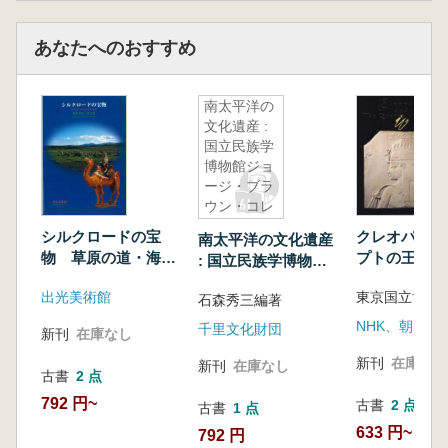
あなたへのおすすめ
南太平洋の
文化遺産 :
国立民族学
博物館ジョ
ージ・ブラ
ウン・コレ
クション
シルクロードの宝
クレオパトラ
南太平洋の文化遺産
物 草原の道・海の
プトの王妃展 
: 国立民族学博物館
道
Cleopatra an
ジョージ・ブラウ
出光美術館
Queens of E
石森秀三編著
ン・コレクション
NHK、朝日新
千里文化財団
新刊
在庫なし
新刊
在庫なし
新刊
在庫なし
古書
2 点
792 円~
古書
2 点
古書
1 点
633 円~
792 円