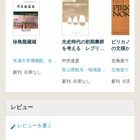
珍島龍蔵城
先史時代の初期農耕
ピリカノカ 
を考える レプリカ
の文様から見
法の実践から
の心
木浦大学博物館、全羅南道珍島郡
中沢道彦
北海道ウタリ
富山県観光・地域振興局 国際・日本海政策課
北海道ウタリ
新刊
在庫なし
新刊
在庫なし
新刊
在庫なし
レビュー
レビューを書く