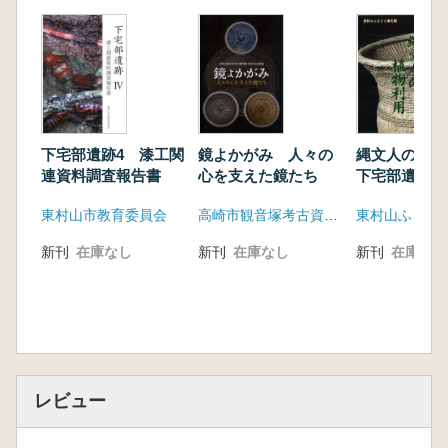
下宅部遺跡4 漆工関
鏡よかがみ 人々の
縄文人の植
連資料調査報告書
心を支えた鏡たち
下宅部遺跡展
東村山市教育委員会
高崎市観音塚考古資料館
東村山ふるさ
新刊
在庫なし
新刊
在庫なし
新刊
在庫なし
レビュー