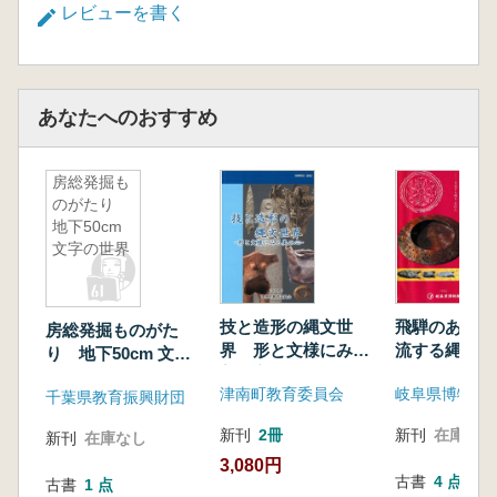
レビューを書く
あなたへのおすすめ
房総発掘も
のがたり
地下50cm
文字の世界
技と造形の縄文世
飛騨のあけぼ
房総発掘ものがた
界 形と文様にみる
流する縄文・
り 地下50cm 文字
美の心
の世界
津南町教育委員会
岐阜県博物館
千葉県教育振興財団
新刊
2冊
新刊
在庫なし
新刊
在庫なし
3,080円
古書
4 点
古書
1 点